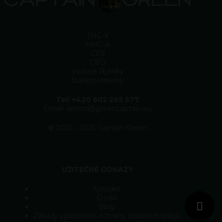
THC-X
HHC-A
CC9
CBD
Vzácné Bylinky
Superpotraviny
Tel: +420 602 265 577
Email: simon@greencaptain.eu
©
2022 - 2025 Captain Green
UŽITEČNÉ ODKAZY
Kontakt
O nás
Blog
Zásady zpracování ochrany osobních údajů