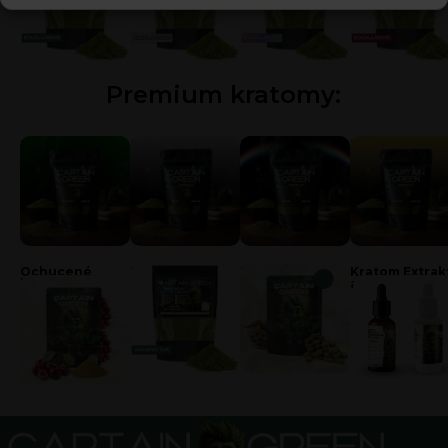
Premium kratomy:
Zelený kratom
Bílý kratom
Kratom duha
Zlatý kratom
Ochucené
Kratom Odrůdy
Kratom tablety
Kratom Extrak
kratomy
a Kapky