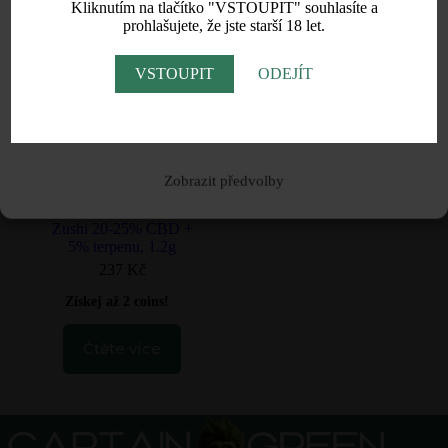
Kliknutím na tlačítko "VSTOUPIT" souhlasíte a
procházením tímto webem, souhlasíte s
Obchodními podmínkami
a
prohlašujete, že jste starší 18 let.
zpracováním osobních údajů
.
Zásady Cookies.
NENÍ SKLADEM
VSTOUPIT
ODEJÍT
Souhlasím
Odmítnout
Zobrazit předvolby
HHC-A Joint (preroll)
Zushi 20-25% CBD +
5% terpenu, 1.2g
237
Kč
Získej až 2 coins!
Čtěte více