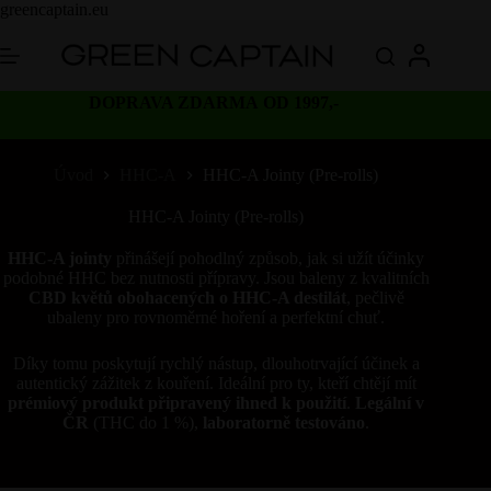
Skip
greencaptain.eu
to
content
DOPRAVA ZDARMA OD 1997,-
Úvod
HHC-A
HHC-A Jointy (Pre-rolls)
HHC-A Jointy (Pre-rolls)
HHC-A jointy
přinášejí pohodlný způsob, jak si užít účinky
podobné HHC bez nutnosti přípravy. Jsou baleny z kvalitních
CBD květů obohacených o
HHC-A destilát
, pečlivě
ubaleny pro rovnoměrné hoření a perfektní chuť.
Díky tomu poskytují rychlý nástup, dlouhotrvající účinek a
autentický zážitek z kouření. Ideální pro ty, kteří chtějí mít
prémiový produkt připravený ihned k použití
.
Legální v
ČR
(THC do 1 %),
laboratorně testováno
.