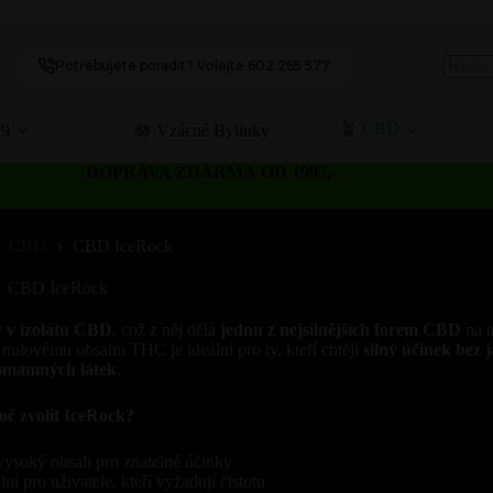
Potřebujete poradit? Volejte 602 265 577
No
results
🪴 CBD
C9
🪷 Vzácné Bylinky
DOPRAVA ZDARMA OD 1997,-
CBD
CBD IceRock
CBD IceRock
 v izolátu CBD
, což z něj dělá
jednu z nejsilnějších forem CBD
na t
 nulovému obsahu THC je ideální pro ty, kteří chtějí
silný účinek bez 
omamných látek
.
oč zvolit IceRock?
ysoký obsah pro znatelné účinky
lní pro uživatele, kteří vyžadují čistotu