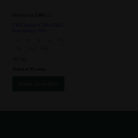
Hodnocení
5.00
z 5
CBD IceRock 70% CBD,
koncentrace 70%
1g
2g
3g
5g
10g
20g
50g
100g
187
Kč
Tento
Získej až 95 coins.
produkt
má
Přidat do košíku
více
variant.
Možnosti
lze
vybrat
na
stránce
produktu