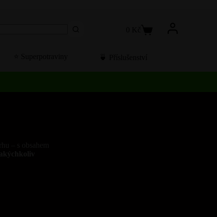
0
Kč
Košík
⭐️ Superpotraviny
🍵 Příslušenství
rhu – s obsahem
jakýchkoliv