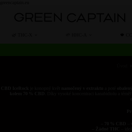
Skip
greencaptain.eu
to
content
🌿 THC-X
🌱 HHC-A
🍁 C
Úvod
CBD IceRock
je konopný květ
namočený v extraktu
a poté
obalený
kolem 70 % CBD
. Díky vysoké koncentraci kanabidiolu a téměř
Pr
– 70 % CBD
– v
– Žádné THC
– ideá