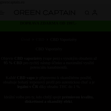
Skip
greencaptain.eu
to
content
DOPRAVA ZDARMA OD 1997,-
Úvod
CBD
CBD Vaporizéry
CBD Vaporizéry
Objevte
CBD vaporizéry
(vape pen) s vysokým obsahem až
95 % CBD
pro rychlý nástup účinku a maximální využití
potenciálu kanabinoidů.
Každé
CBD vapo
je připraveno k okamžitému použití,
obsahuje bohatý terpenový profil pro autentickou chuť a je
legální v ČR
díky obsahu THC do 1 %.
Ideální volba pro ty, kdo chtějí spojit
prémiovou kvalitu,
diskrétnost a okamžitý efekt
.