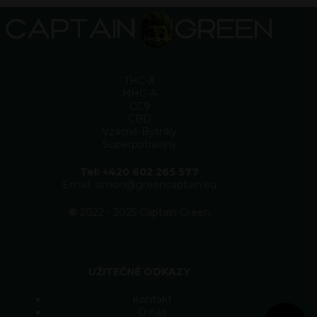
THC-X
HHC-A
CC9
CBD
Vzácné Bylinky
Superpotraviny
Tel: +420 602 265 577
Email: simon@greencaptain.eu
©
2022 - 2025 Captain Green
UŽITEČNÉ ODKAZY
Kontakt
O nás