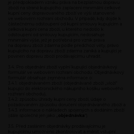
je předpokladem vzniku práva na bezplatnou dopravu
zboží na straně kupujícího zaplacení minimální celkové
kupní ceny dopravovaného zboží ve výši stanovené
ve webovém rozhraní obchodu. V případě, kdy dojde k
částečnému odstoupení od kupní smlouvy kupujícím a
celková kupní cena zboží, u kterého nedošlo k
odstoupení od smlouvy kupujícím, nedosahuje
minimální výše, jež je potřebná pro vznik práva
na dopravu zboží zdarma podle předchozí věty, právo
kupujícího na dopravu zboží zdarma zaniká a kupující je
povinen dopravu zboží prodávajícímu uhradit.
3.4. Pro objednání zboží vyplní kupující objednávkový
formulář ve webovém rozhraní obchodu. Objednávkový
formulář obsahuje zejména informace o:
3.4.1. objednávaném zboží (objednávané zboží „vloží“
kupující do elektronického nákupního košíku webového
rozhraní obchodu),
3.4.2. způsobu úhrady kupní ceny zboží, údaje o
požadovaném způsobu doručení objednávaného zboží a
3.4.3. informace o nákladech spojených s dodáním zboží
(dále společně jen jako „
objednávka
“).
3.5. Před zasláním objednávky prodávajícímu je
kupujícímu umožněno zkontrolovat a měnit vstupní