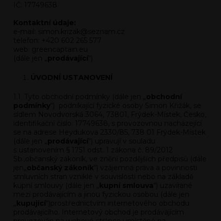
IČ: 17749638
Kontaktní údaje:
e-mail: simon.krizak@seznam.cz
telefon: +420 602 265 577
web: greencaptain.eu
(dále jen „
prodávající
“)
ÚVODNÍ USTANOVENÍ
1.1. Tyto obchodní podmínky (dále jen „
obchodní
podmínky
“) podnikající fyzické
osoby Simon Křižák
, se
sídlem Novodvorská 3064, 73801, Frýdek-Místek, Česko,
identifikační číslo: 17749638, s provozovnou nacházející
se na adrese Heydukova 2330/85, 738 01 Frýdek-Místek
(dále jen „
prodávající
“) upravují v souladu
s ustanovením § 1751 odst. 1 zákona č. 89/2012
Sb.,občanský zákoník, ve znění pozdějších předpisů (dále
jen„
občanský zákoník
“) vzájemná práva a povinnosti
smluvních stran vzniklé v souvislosti nebo na základě
kupní smlouvy (dále jen „
kupní smlouva
“) uzavírané
mezi prodávajícím a jinou fyzickou osobou (dále jen
„
kupující
“)prostřednictvím internetového obchodu
prodávajícího. Internetový obchod je prodávajícím