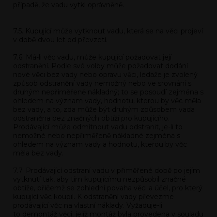
případě, že vadu vytkl oprávněně.
7.5. Kupující může vytknout vadu, která se na věci projeví
v době dvou let od převzetí.
7.6. Má-li věc vadu, může kupující požadovat její
odstranění. Podle své volby může požadovat dodání
nové věci bez vady nebo opravu věci, ledaže je zvolený
způsob odstranění vady nemožný nebo ve srovnání s
druhým nepřiměřeně nákladný; to se posoudí zejména s
ohledem na význam vady, hodnotu, kterou by věc měla
bez vady, a to, zda může být druhým způsobem vada
odstraněna bez značných obtíží pro kupujícího.
Prodávající může odmítnout vadu odstranit, je-li to
nemožné nebo nepřiměřeně nákladné zejména s
ohledem na význam vady a hodnotu, kterou by věc
měla bez vady.
7.7. Prodávající odstraní vadu v přiměřené době po jejím
vytknutí tak, aby tím kupujícímu nezpůsobil značné
obtíže, přičemž se zohlední povaha věci a účel, pro který
kupující věc koupil. K odstranění vady převezme
prodávající věc na vlastní náklady. Vyžaduje-li
to demontáž věci, jejíž montáž byla provedena v souladu