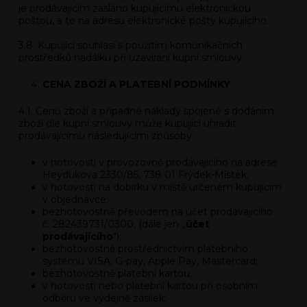
je prodávajícím zasláno kupujícímu elektronickou
poštou, a to na adresu elektronické pošty kupujícího.
3.8. Kupující souhlasí s použitím komunikačních
prostředků nadálku při uzavírání kupní smlouvy.
CENA ZBOŽÍ A PLATEBNÍ PODMÍNKY
4.1. Cenu zboží a případné náklady spojené s dodáním
zboží dle kupní smlouvy může kupující uhradit
prodávajícímu následujícími způsoby:
v hotovosti v
provozovně
prodávajícího na adrese
Heydukova 2330/85, 738 01 Frýdek-Místek;
v hotovosti na dobírku v místě určeném kupujícím
v objednávce;
bezhotovostně převodem na účet prodávajícího
č. 282439731/0300, (dále jen „
účet
prodávajícího
“);
bezhotovostně prostřednictvím platebního
systému VISA, G-pay, Apple Pay, Mastercard;
bezhotovostně platební kartou;
v hotovosti nebo platební kartou při osobním
odběru ve výdejně zásilek;