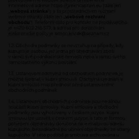
provozován na webové stránce umístěné na
internetové adrese https://greencaptain.eu (dále jen
„
webová stránka
“), a to prostřednictvím rozhraní
webové stránky (dále jen „
webové rozhraní
obchodu
“). Telefonní číslo pro kontakt na prodávajícího
je +420 602 265 577
,
a adresa pro doručování
elektronické pošty je simon.krizak@seznam.cz.
1.2. Obchodní podmínky se nevztahují na případy, kdy
kupující je osobou, jež jedná při objednávání zboží
v rámci své podnikatelské činnosti nebo v rámci svého
samostatného výkonu povolání.
1.3. Ustanovení odchylná od obchodních podmínek je
možné sjednat v kupní smlouvě. Odchylná ujednání v
kupní smlouvě mají přednost před ustanoveními
obchodních podmínek.
1.4. Ustanovení obchodních podmínek jsou nedílnou
součástí kupní smlouvy. Kupní smlouva a obchodní
podmínky jsou vyhotoveny v českém jazyce. Kupní
smlouvu lze uzavřít v českém jazyce, a tato je formou
potvrzení objednávky doručena na e-mailovou adresu
kupujícího, bezodkladně po učinění objednávky ze strany
kupujícího. V této podobě je smlouva archivována u