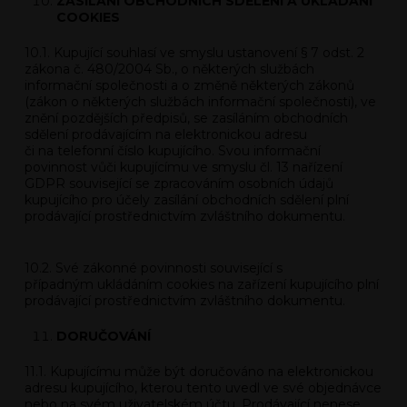
ZASÍLÁNÍ OBCHODNÍCH SDĚLENÍ A UKLÁDÁNÍ
COOKIES
10.1. Kupující souhlasí ve smyslu ustanovení § 7 odst. 2
zákona č. 480/2004 Sb., o některých službách
informační společnosti a o změně některých zákonů
(zákon o některých službách informační společnosti), ve
znění pozdějších předpisů, se zasíláním obchodních
sdělení prodávajícím na elektronickou adresu
či na telefonní číslo kupujícího. Svou informační
povinnost vůči kupujícímu ve smyslu čl. 13 nařízení
GDPR související se zpracováním osobních údajů
kupujícího pro účely zasílání obchodních sdělení plní
prodá
vající prostřednictvím zvláštního dokumentu.
10.2. Své zákonné povinnosti související s
případným ukládáním cookies na zařízení kupujícího plní
prodávající prostřednictvím zvláštního dokumentu.
DORUČOVÁNÍ
11.1. Kupujícímu může být doručováno na elektronickou
adresu kupujícího, kterou tento uvedl ve své objednávce
nebo na svém uživatelském účtu. Prodávající nenese