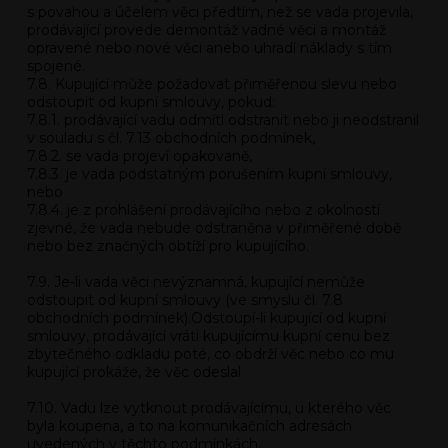
s povahou a účelem věci předtím, než se vada projevila,
prodávající provede demontáž vadné věci a montáž
opravené nebo nové věci anebo uhradí náklady s tím
spojené.
7.8. Kupující může požadovat přiměřenou slevu nebo
odstoupit od kupní smlouvy, pokud:
7.8.1. prodávající vadu odmítl odstranit nebo ji neodstranil
v souladu s čl. 7.13 obchodních podmínek,
7.8.2. se vada projeví opakovaně,
7.8.3. je vada podstatným porušením kupní smlouvy,
nebo
7.8.4. je z prohlášení prodávajícího nebo z okolností
zjevné, že vada nebude odstraněna v přiměřené době
nebo bez značných obtíží pro kupujícího.
7.9. Je-li vada věci nevýznamná, kupující nemůže
odstoupit od kupní smlouvy (ve smyslu čl. 7.8
obchodních podmínek).Odstoupí-li kupující od kupní
smlouvy, prodávající vrátí kupujícímu kupní cenu bez
zbytečného odkladu poté, co obdrží věc nebo co mu
kupující prokáže, že věc odeslal.
7.10. Vadu lze vytknout prodávajícímu, u kterého věc
byla koupena, a to na komunikačních adresách
uvedených v těchto podmínkách.