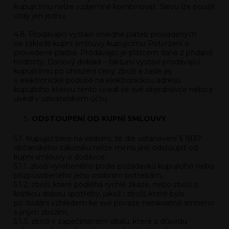
kupujícímu nelze vzájemně kombinovat. Slevu lze použít
vždy jen jednu.
4.8. Prodávající vystaví ohledně plateb prováděných
na základě kupní smlouvy kupujícímu Potvrzení o
provedené platbě.
Prodávající je plátcem daně z přidané
hodnoty
. Daňový doklad – fakturu vystaví prodávající
kupujícímu po uhrazení ceny zboží a zašle jej
v elektronické podobě na elektronickou adresu
kupujícího kterou tento uvedl ve své objednávce nebo ji
uvedl v uživatelském účtu.
ODSTOUPENÍ OD KUPNÍ SMLOUVY
5.1. Kupující bere na vědomí, že dle ustanovení § 1837
občanského zákoníku nelze mimo jiné odstoupit od
kupní smlouvy o dodávce:
5.1.1. zboží vyrobeného podle požadavků kupujícího nebo
přizpůsobeného jeho osobním potřebám,
5.1.2. zboží, které podléhá rychlé zkáze, nebo zboží s
krátkou dobou spotřeby, jakož i zboží, které bylo
po dodání vzhledem ke své povaze nenávratně smíseno
s jiným zbožím,
5.1.3. zboží v zapečetěném obalu, které z důvodu