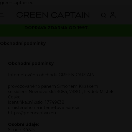
greencaptain.eu
DOPRAVA ZDARMA OD 1997,-
Obchodní podmínky
Obchodní podmínky
Internetového obchodu
GREEN CAPTAIN
provozovaného panem Simonem Křižákem
se sídlem
Novodvorská 3064, 73801, Frýdek-Místek
,
Česko
identifikační číslo: 17749638
umístěného na internetové adrese
https://greencaptain.eu
Osobní údaje:
Simon Křižák