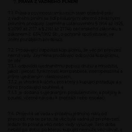
PRÁVA Z VADNÉHO PLNĚNÍ
7.1. Práva a povinnosti smluvních stran ohledně práv
z vadného plnění se řídí příslušnými obecně závaznými
právními předpisy (zejména ustanoveními § 1914 až 1925,
§ 2099 až 2117 a § 2161 až 2174b občanského zákoníku a
zákonem č. 634/1992 Sb., o ochraně spotřebitele, ve
znění pozdějších předpisů).
7.2. Prodávající odpovídá kupujícímu, že věc při převzetí
nemá vady. Zejména prodávající odpovídá kupujícímu,
že věc:
7.3.1. odpovídá ujednanému popisu, druhu a množství,
jakož i jakosti, funkčnosti, kompatibilitě, interoperabilitě a
jiným ujednaným vlastnostem,
7.3.2. je vhodná k účelu, pro který ji kupující požaduje a s
nímž prodávající souhlasil, a
7.3.3. je dodána s ujednaným příslušenstvím a pokyny k
použití, včetně návodu k montáži nebo instalaci.
7.4. Projeví-li se vada v průběhu jednoho roku od
převzetí, má se za to, že věc byla vadná již při převzetí,
ledaže to povaha věci nebo vady vylučuje. Tato doba
neběží po dobu, po kterou kupující nemůže věc užívat, v