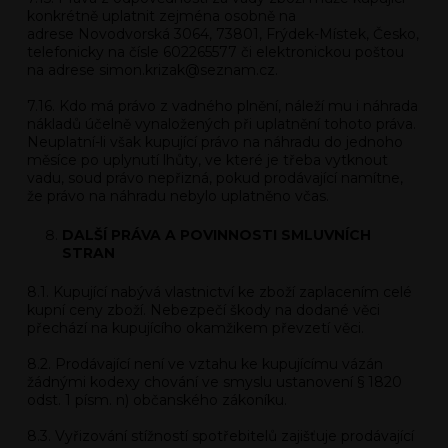
konkrétně uplatnit zejména osobně na
adrese Novodvorská 3064, 73801, Frýdek-Místek, Česko,
telefonicky na čísle 602265577 či elektronickou poštou
na adrese
simon.krizak@seznam.cz.
7.16. Kdo má právo z vadného plnění, náleží mu i náhrada
nákladů účelně vynaložených při uplatnění tohoto práva.
Neuplatní-li však kupující právo na náhradu do jednoho
měsíce po uplynutí lhůty, ve které je třeba vytknout
vadu, soud právo nepřizná, pokud prodávající namítne,
že právo na náhradu nebylo uplatněno včas.
DALŠÍ PRÁVA A POVINNOSTI SMLUVNÍCH
STRAN
8.1. Kupující nabývá vlastnictví ke zboží zaplacením celé
kupní ceny zboží. Nebezpečí škody na dodané věci
přechází na kupujícího okamžikem převzetí věci.
8.2. Prodávající není ve vztahu ke kupujícímu vázán
žádnými kodexy chování ve smyslu ustanovení § 1820
odst. 1 písm. n) občanského zákoníku.
8.3. Vyřizování stížností spotřebitelů zajišťuje prodávající