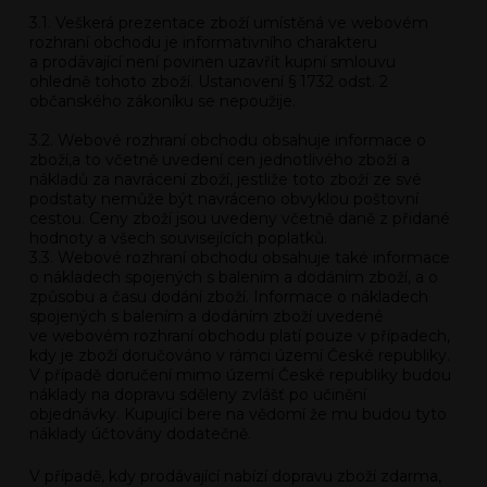
3.1. Veškerá prezentace zboží umístěná ve webovém
rozhraní obchodu je informativního charakteru
a prodávající není povinen uzavřít kupní smlouvu
ohledně tohoto zboží. Ustanovení § 1732 odst. 2
občanského zákoníku se nepoužije.
3.2. Webové rozhraní obchodu obsahuje informace o
zboží,a to včetně uvedení cen jednotlivého zboží a
nákladů za navrácení zboží, jestliže toto zboží ze své
podstaty nemůže být navráceno obvyklou poštovní
cestou. Ceny zboží jsou uvedeny včetně daně z přidané
hodnoty a všech souvisejících poplatků.
3.3. Webové rozhraní obchodu obsahuje také informace
o nákladech spojených s balením a dodáním zboží, a o
způsobu a času dodání zboží. Informace o nákladech
spojených s balením a dodáním zboží uvedené
ve webovém rozhraní obchodu platí pouze v případech,
kdy je zboží doručováno v rámci území České republiky.
V případě doručení mimo území České republiky budou
náklady na dopravu sděleny zvlášť po učinění
objednávky. Kupující bere na vědomí že mu budou tyto
náklady účtovány dodatečně.
V případě, kdy prodávající nabízí dopravu zboží zdarma,