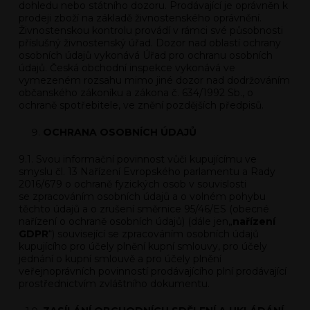
dohledu nebo státního dozoru. Prodávající je oprávněn k
prodeji zboží na základě živnostenského oprávnění.
Živnostenskou kontrolu provádí v rámci své působnosti
příslušný živnostenský úřad. Dozor nad oblastí ochrany
osobních údajů vykonává Úřad pro ochranu osobních
údajů. Česká obchodní inspekce vykonává ve
vymezeném rozsahu mimo jiné dozor nad dodržováním
občanského zákoníku a zákona č. 634/1992 Sb., o
ochraně spotřebitele, ve znění pozdějších předpisů.
OCHRANA OSOBNÍCH ÚDAJŮ
9.1. Svou informační povinnost vůči kupujícímu ve
smyslu čl. 13 Nařízení Evropského parlamentu a Rady
2016/679 o ochraně fyzických osob v souvislosti
se zpracováním osobních údajů a o volném pohybu
těchto údajů a o zrušení směrnice 95/46/ES (obecné
nařízení o ochraně osobních údajů) (dále jen„
nařízení
GDPR
“) související se zpracováním osobních údajů
kupujícího pro účely plnění kupní smlouvy, pro účely
jednání o kupní smlouvě a pro účely plnění
veřejnoprávních povinností prodávajícího plní prodávající
prostřednictvím zvláštního dokumentu.