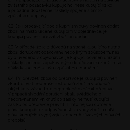
6.1. V případě, že je způsob dopravy smluven na základě
zvláštního požadavku kupujícího, nese kupující riziko
a případné dodatečné náklady spojené s tímto
způsobem dopravy.
6.2. Je-li prodávající podle kupní smlouvy povinen dodat
zboží na místo určené kupujícím v objednávce, je
kupující povinen převzít zboží při dodání.
6.3. V případě, že je z důvodů na straně kupujícího nutno
zboží doručovat opakovaně nebo jiným způsobem, než
bylo uvedeno v objednávce, je kupující povinen uhradit i
náklady spojené s opakovaným doručováním zboží, resp.
náklady spojené s jiným způsobem doručení.
6.4. Při převzetí zboží od přepravce je kupující povinen
zkontrolovat neporušenost obalů zboží a v případě
jakýchkoliv závad toto neprodleně oznámit přepravci.
V případě shledání porušení obalu svědčícího o
neoprávněném vniknutí do zásilky nemusí kupující
zásilku od přepravce převzít. Tímto nejsou dotčena
práva kupujícího z odpovědnosti za vady zboží a další
práva kupujícího vyplývající z obecně závazných právních
předpisů.