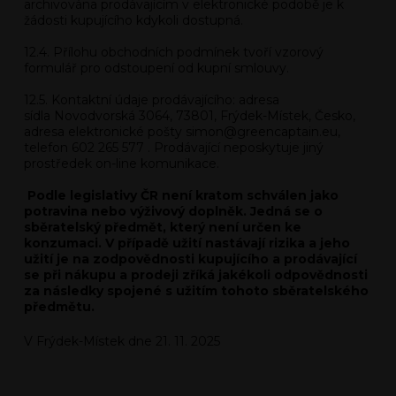
archivována prodávajícím v elektronické podobě je k
žádosti kupujícího kdykoli dostupná.
12.4. Přílohu obchodních podmínek tvoří vzorový
formulář pro odstoupení od kupní smlouvy.
12.5. Kontaktní údaje prodávajícího: adresa
sídla Novodvorská 3064, 73801, Frýdek-Místek, Česko,
adresa elektronické pošty simon@greencaptain.eu,
telefon 602 265 577 . Prodávající neposkytuje jiný
prostředek on-line komunikace.
Podle legislativy ČR není kratom schválen jako
potravina nebo výživový doplněk. Jedná se o
sběratelský předmět, který není určen ke
konzumaci. V případě užití nastávají rizika a jeho
užití je na zodpovědnosti kupujícího a prodávající
se při nákupu a prodeji zříká jakékoli odpovědnosti
za následky spojené s užitím tohoto sběratelského
předmětu.
V Frýdek-Místek dne 21. 11. 2025