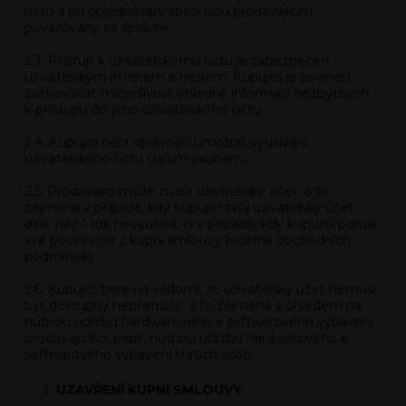
účtu a při objednávání zboží jsou prodávajícím
považovány za správné.
2.3. Přístup k uživatelskému účtu je zabezpečen
uživatelským jménem a heslem. Kupující je povinen
zachovávat mlčenlivost ohledně informací nezbytných
k přístupu do jeho uživatelského účtu.
2.4. Kupující není oprávněn umožnit využívání
uživatelského účtu třetím osobám.
2.5. Prodávající může zrušit uživatelský účet, a to
zejména v případě, kdy kupující svůj uživatelský účet
déle než 1 rok nevyužívá, či v případě, kdy kupující poruší
své povinnosti z kupní smlouvy (včetně obchodních
podmínek).
2.6. Kupující bere na vědomí, že uživatelský účet nemusí
být dostupný nepřetržitě, a to zejména s ohledem na
nutnou údržbu hardwarového a softwarového vybavení
prodávajícího, popř. nutnou údržbu hardwarového a
softwarového vybavení třetích osob.
UZAVŘENÍ KUPNÍ SMLOUVY