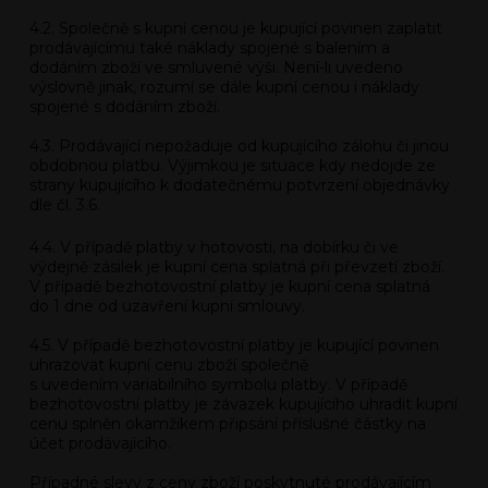
4.2. Společně s kupní cenou je kupující povinen zaplatit
prodávajícímu také náklady spojené s balením a
dodáním zboží ve smluvené výši. Není-li uvedeno
výslovně jinak, rozumí se dále kupní cenou i náklady
spojené s dodáním zboží.
4.3. Prodávající nepožaduje od kupujícího zálohu či jinou
obdobnou platbu. Výjimkou je situace kdy nedojde ze
strany kupujícího k dodatečnému potvrzení objednávky
dle čl. 3.6.
4.4. V případě platby v hotovosti, na dobírku či ve
výdejně zásilek je kupní cena splatná při převzetí zboží.
V případě bezhotovostní platby je kupní cena splatná
do 1 dne od uzavření kupní smlouvy.
4.5. V případě bezhotovostní platby je kupující povinen
uhrazovat kupní cenu zboží společně
s uvedením variabilního symbolu platby. V případě
bezhotovostní platby je závazek kupujícího uhradit kupní
cenu splněn okamžikem připsání příslušné částky na
účet prodávajícího.
Případné slevy z ceny zboží poskytnuté prodávajícím