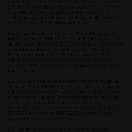
prostřednictvím elektronické pošty. Stížnosti je možné
zasílat na elektronickou adresu prodávajícího. Informaci
o vyřízení stížnosti kupujícího zašle prodávající na
elektronickou adresu kupujícího. Jiná pravidla vyřizování
stížností nejsou prodávajícím stanovena.
8.4. K mimosoudnímu řešení spotřebitelských sporů z
kupní smlouvy je příslušná Česká obchodní inspekce, se
sídlem Štěpánská 567/15, 120 00 Praha 2, IČ: 000 20 869,
internetová adresa: https://adr.coi.cz/cs . Platformu pro
řešení sporů on-line nacházející se na internetové
adrese http://ec.europa.eu/consumers/odrje možné
využít při řešení sporů mezi prodávajícím a kupujícím z
kupní smlouvy.
8.5. Evropské spotřebitelské centrum Česká republika,
se sídlem Štěpánská 567/15, 120 00 Praha 2, internetová
adresa:http://www.evropskyspotrebitel.cz je kontaktním
místem podle Nařízení Evropského parlamentu a Rady
(EU) č. 524/2013 ze dne 21. května 2013 o řešení
spotřebitelských sporů on-line a o změně nařízení (ES) č.
2006/2004 a směrnice 2009/22/ES (nařízení o řešení
spotřebitelských sporů on-line).
8.6. Kupující se může obrátit se stížností na orgán