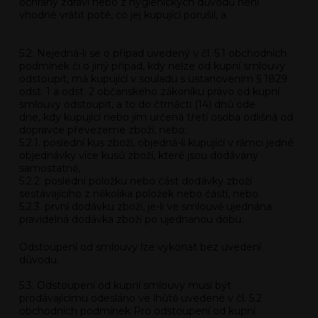
ochrany zdraví nebo z hygienických důvodů není
vhodné vrátit poté, co jej kupující porušil, a
5.2. Nejedná-li se o případ uvedený v čl. 5.1 obchodních
podmínek či o jiný případ, kdy nelze od kupní smlouvy
odstoupit, má kupující v souladu s ustanovením § 1829
odst. 1 a odst. 2 občanského zákoníku právo od kupní
smlouvy odstoupit, a to do čtrnácti (14) dnů ode
dne, kdy kupující nebo jím určená třetí osoba odlišná od
dopravce převezeme zboží, nebo:
5.2.1. poslední kus zboží, objedná-li kupující v rámci jedné
objednávky více kusů zboží, které jsou dodávány
samostatně,
5.2.2. poslední položku nebo část dodávky zboží
sestávajícího z několika položek nebo částí, nebo
5.2.3. první dodávku zboží, je-li ve smlouvě ujednána
pravidelná dodávka zboží po ujednanou dobu.
Odstoupení od smlouvy lze vykonat bez uvedení
důvodu.
5.3. Odstoupení od kupní smlouvy musí být
prodávajícímu odesláno ve lhůtě uvedené v čl. 5.2
obchodních podmínek Pro odstoupení od kupní