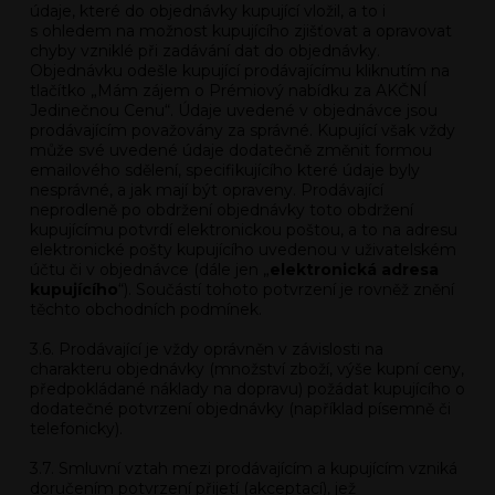
údaje, které do objednávky kupující vložil, a to i
s ohledem na možnost kupujícího zjišťovat a opravovat
chyby vzniklé při zadávání dat do objednávky.
Objednávku odešle kupující prodávajícímu kliknutím na
tlačítko „Mám zájem o Prémiový nabídku za AKČNÍ
Jedinečnou Cenu“. Údaje uvedené v objednávce jsou
prodávajícím považovány za správné. Kupující však vždy
může své uvedené údaje dodatečně změnit formou
emailového sdělení, specifikujícího které údaje byly
nesprávné, a jak mají být opraveny. Prodávající
neprodleně po obdržení objednávky toto obdržení
kupujícímu potvrdí elektronickou poštou, a to na adresu
elektronické pošty kupujícího uvedenou v uživatelském
účtu či v objednávce (dále jen „
elektronická adresa
kupujícího
“). Součástí tohoto potvrzení je rovněž znění
těchto obchodních podmínek.
3.6. Prodávající je vždy oprávněn v závislosti na
charakteru objednávky (množství zboží, výše kupní ceny,
předpokládané náklady na dopravu) požádat kupujícího o
dodatečné potvrzení objednávky (například písemně či
telefonicky).
3.7. Smluvní vztah mezi prodávajícím a kupujícím vzniká
doručením potvrzení přijetí (akceptací), jež