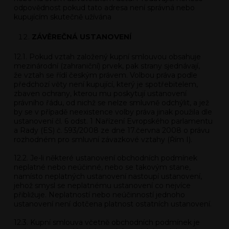
odpovědnost pokud tato adresa není správná nebo
kupujícím skutečně užívána
ZÁVĚREČNÁ USTANOVENÍ
12.1. Pokud vztah založený kupní smlouvou obsahuje
mezinárodní (zahraniční) prvek, pak strany sjednávají,
že vztah se řídí českým právem. Volbou práva podle
předchozí věty není kupující, který je spotřebitelem,
zbaven ochrany, kterou mu poskytují ustanovení
právního řádu, od nichž se nelze smluvně odchýlit, a jež
by se v případě neexistence volby práva jinak použila dle
ustanovení čl. 6 odst. 1 Nařízení Evropského parlamentu
a Rady (ES) č. 593/2008 ze dne 17.června 2008 o právu
rozhodném pro smluvní závazkové vztahy (Řím I).
12.2. Je-li některé ustanovení obchodních podmínek
neplatné nebo neúčinné, nebo se takovým stane,
namísto neplatných ustanovení nastoupí ustanovení,
jehož smysl se neplatnému ustanovení co nejvíce
přibližuje. Neplatností nebo neúčinností jednoho
ustanovení není dotčena platnost ostatních ustanovení.
12.3. Kupní smlouva včetně obchodních podmínek je