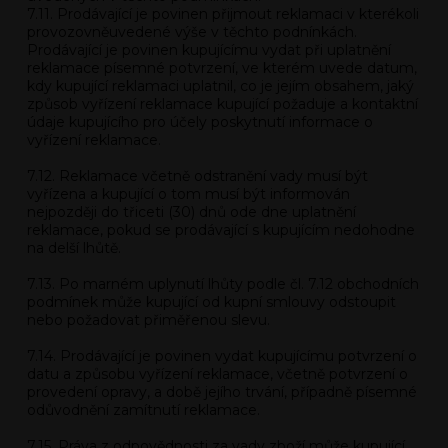
7.11. Prodávající je povinen přijmout reklamaci v kterékoli
provozovněuvedené výše v těchto podnínkách.
Prodávající je povinen kupujícímu vydat při uplatnění
reklamace písemné potvrzení, ve kterém uvede datum,
kdy kupující reklamaci uplatnil, co je jejím obsahem, jaký
způsob vyřízení reklamace kupující požaduje a kontaktní
údaje kupujícího pro účely poskytnutí informace o
vyřízení reklamace.
7.12. Reklamace včetně odstranění vady musí být
vyřízena a kupující o tom musí být informován
nejpozději do třiceti (30) dnů ode dne uplatnění
reklamace, pokud se prodávající s kupujícím nedohodne
na delší lhůtě.
7.13. Po marném uplynutí lhůty podle čl. 7.12 obchodních
podmínek může kupující od kupní smlouvy odstoupit
nebo požadovat přiměřenou slevu.
7.14. Prodávající je povinen vydat kupujícímu potvrzení o
datu a způsobu vyřízení reklamace, včetně potvrzení o
provedení opravy, a době jejího trvání, případně písemné
odůvodnění zamítnutí reklamace.
7.15. Práva z odpovědnosti za vady zboží může kupující