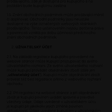
prodávajícího, zde je dostupná pro kupujícího a na
požádání bude kupujícímu zaslána
1.5. Znění obchodních podmínek může prodávající měnit
či doplňovat. Obchodní podmínky jsou neustále
dostupné na výše označených webových stránkách
prodávajícího. Tímto ustanovením nejsou dotčena práva
a povinnosti vzniklá po dobu účinnosti předchozího
znění obchodních podmínek.
UŽIVATELSKÝ ÚČET
2.1. Na základě registrace kupujícího provedené na
webové stránce může kupující přistupovat do svého
uživatelského rozhraní. Ze svého uživatelského rozhraní
může kupující provádět objednávání zboží (dále jen
„
uživatelský účet
“). Kupující může objednávání zboží
provést též bez registrace přímo z webového rozhraní
obchodu.
2.2. Při registraci na webové stránce a při objednávání
zboží je kupující povinen uvádět správně a pravdivě
všechny údaje. Údaje uvedené v uživatelském účtu
je kupující při jakékoliv jejich změně povinen
aktualizovat. Údaje uvedené kupujícím v uživatelském