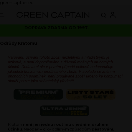
greencaptain.eu
DOPRAVA ZDARMA OD 1997,-
Odrůdy Kratomu
Varování: užívání tohoto zboží nezletilými a mladistvými je
rizikové, a není doporučováno z důvodů možných druhotných
účinků. Dodavatel ale v prvním případě celkově nedoporučuje
jakoukoli konzumaci prodávaného zboží. V souladu se zněním
obchodních podmínek, není prodávané zboží určeno ke konzumaci,
slouží pouze jako sběratelský předmět.
Kratom
není jen jedna rostlina s jedním druhem
účinku
. Naopak – díky odlišným způsobům
pěstování,