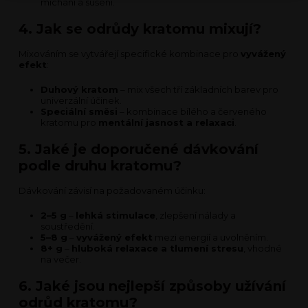
míchání a sušení.
4. Jak se odrůdy kratomu mixují?
Mixováním se vytvářejí specifické kombinace pro
vyvážený
efekt
:
Duhový kratom
– mix všech tří základních barev pro
univerzální účinek.
Speciální směsi
– kombinace bílého a červeného
kratomu pro
mentální jasnost a relaxaci
.
5. Jaké je doporučené dávkování
podle druhu kratomu?
Dávkování závisí na požadovaném účinku:
2–5 g
–
lehká stimulace
, zlepšení nálady a
soustředění.
5–8 g
–
vyvážený efekt
mezi energií a uvolněním.
8+ g
–
hluboká relaxace a tlumení stresu
, vhodné
na večer.
6. Jaké jsou nejlepší způsoby užívání
odrůd kratomu?