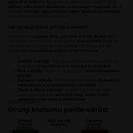
sklizně a sušení
existuje široká škála odrůd, které se liší
účinky, obsahem alkaloidů a vhodným využitím
. Ať už
hledáte
energii, soustředění nebo hlubokou relaxaci
,
správný výběr odrůdy je klíčový.
Jak vznikají různé odrůdy kratomu?
Rozdělení na
zelený, bílý, červený a další druhy
není
náhodné. Listy kratomu mají různou
barvu žilek
, která se
mění v průběhu zrání. Konečný efekt odrůdy je ale dán
především
způsobem sušení a fermentace
:
Zelené odrůdy
– listy se suší krátce ve stínu, čímž si
zachovávají
vyvážený mix energie a relaxace
.
Bílé odrůdy
– sušené na slunci pro
silně stimulační
účinky
.
Červené odrůdy
– fermentací dochází k
hlubokým
relaxačním a analgetickým účinkům
.
Žluté a zlaté odrůdy
– unikátní hybridní proces
sušení, který přináší
středně silný efekt mezi
zeleným a červeným kratomem
.
Detailnější popis
👇
Druhy kratomu podle odrůd:
Zelené
Bílé odrůdy
Červené
odrůdy
kratomu
odrůdy
kratomu
kratomu