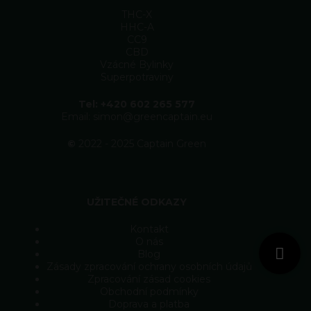
THC-X
HHC-A
CC9
CBD
Vzácné Bylinky
Superpotraviny
Tel: +420 602 265 577
Email: simon@greencaptain.eu
©
2022 - 2025 Captain Green
UŽITEČNÉ ODKAZY
Kontakt
O nás
Blog
Zásady zpracování ochrany osobních údajů
Zpracování zásad cookies
Obchodní podmínky
Doprava a platba