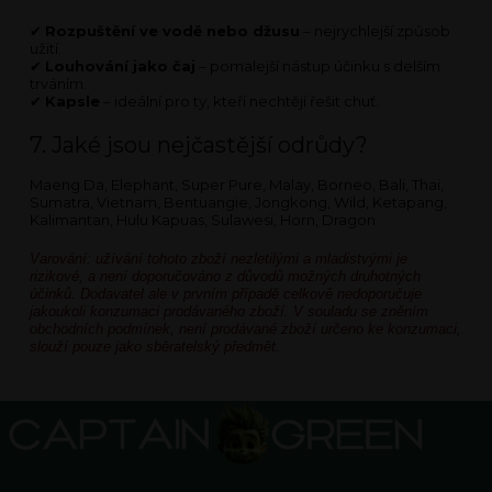
✔
Rozpuštění ve vodě nebo džusu
– nejrychlejší způsob
užití.
✔
Louhování jako čaj
– pomalejší nástup účinku s delším
trváním.
✔
Kapsle
– ideální pro ty, kteří nechtějí řešit chuť.
7. Jaké jsou nejčastější odrůdy?
Maeng Da, Elephant, Super Pure, Malay, Borneo, Bali, Thai,
Sumatra, Vietnam, Bentuangie, Jongkong, Wild, Ketapang,
Kalimantan, Hulu Kapuas, Sulawesi, Horn, Dragon
Varování: užívání tohoto zboží nezletilými a mladistvými je
rizikové, a není doporučováno z důvodů možných druhotných
účinků. Dodavatel ale v prvním případě celkově nedoporučuje
jakoukoli konzumaci prodávaného zboží. V souladu se zněním
obchodních podmínek, není prodávané zboží určeno ke konzumaci,
slouží pouze jako sběratelský předmět.