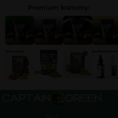
Premium kratomy:
Zelený kratom
Bílý kratom
Kratom duha
Zlatý kratom
Ochucené
Kratom Odrůdy
Kratom tablety
Kratom Extrak
kratomy
a Kapky
THC-X