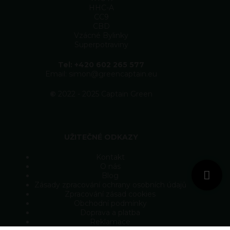
HHC-A
CC9
CBD
Vzácné Bylinky
Superpotraviny
Tel: +420 602 265 577
Email: simon@greencaptain.eu
©
2022 - 2025 Captain Green
UŽITEČNÉ ODKAZY
Kontakt
O nás
Blog
Zásady zpracování ochrany osobních údajů
Zpracování zásad cookies
Obchodní podmínky
Doprava a platba
Reklamace