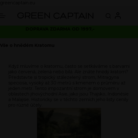
greencaptain.eu
DOPRAVA ZDARMA OD 1997,-
Vše o hnědém Kratomu
Když mluvíme o kratomu, často se setkáváme s barvami
jako červená, zelená nebo bílá. Ale znáte hnědý kratom?
Představte si tropický stálezelený strom, Mitragyna
speciosa, vysoký až 30 metrů s kmenem o průměru až
jeden metr. Tento impozantní strom je domovem v
oblastech jihovýchodní Asie, jako jsou Thajsko, Indonésie
a Malajsie. Historicky se v těchto zemích jeho listy cenily
pro různé účely.