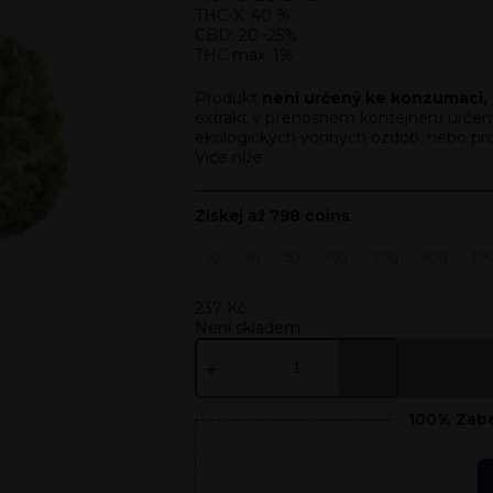
THC-X: 40 %
CBD: 20~25%
THC max. 1%
Produkt
není určený ke konzumaci, k
extrakt v přenosném kontejneru určen
ekologických vonných ozdob, nebo pro d
Více níže.
Získej až 798 coins.
1g
3g
5g
10g
20g
50g
10
237
Kč
Není skladem
100% Zabe