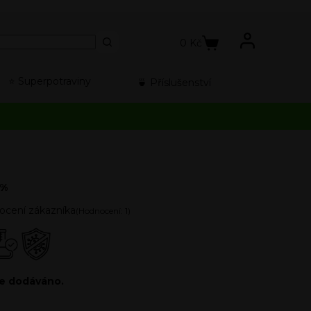
0
Kč
⭐️ Superpotraviny
🍵 Příslušenství
5%
cení zákazníka
(Hodnocení:
1
)
le dodáváno.