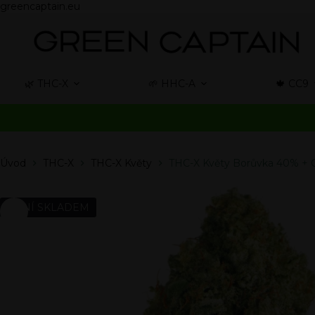
greencaptain.eu
🌿 THC-X
🌱 HHC-A
🍁 CC9
Úvod
THC-X
THC-X Květy
THC-X Květy Borůvka 40% +
NENÍ SKLADEM