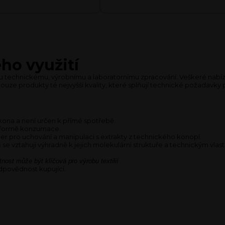
ho využití
u technickému, výrobnímu a laboratornímu zpracování. Veškeré nabíze
pouze produkty té nejvyšší kvality, které splňují technické požadavky p
ona a není určen k přímé spotřebě.
né formě konzumace.
er pro uchování a manipulaci s extrakty z technického konopí.
se vztahují výhradně k jejich molekulární struktuře a technickým vlast
tnost může být klíčová pro výrobu textilií
povědnost kupující.