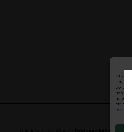
K ukládá
soubory 
personal
údaje, j
nebo odv
procház
osobníc
Objednávky vytvořené do
11:00 expedujeme ve stej