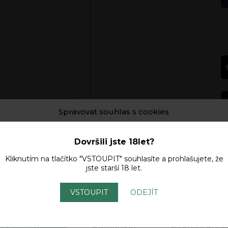
Spravovat souhlas s cookies
ní a/nebo přístupu k informacím o zařízení používáme technologie, ja
cookie. Děláme to, abychom zlepšili zážitek z prohlížení a zobrazoval
Dovršili jste 18let?
izované reklamy. Souhlas s těmito technologiemi nám umožní zprac
Kliknutím na tlačítko "VSTOUPIT" souhlasíte a prohlašujete, že
ako je chování při procházení nebo jedinečná ID na tomto webu. Neso
jste starší 18 let.
olání souhlasu může nepříznivě ovlivnit určité vlastnosti a funkce. Da
Popis
Další informace
Hodnocení (1)
ením tímto webem, souhlasíte s
Obchodními podmínkami
a
zpracov
h údajů
.
Zásady Cookies.
VSTOUPIT
ODEJÍT
Souhlasím
Odmítnout
Zobrazit před
ný pracovní den
.