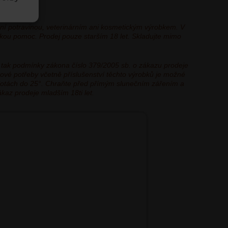
ní potravinou, veterinárním ani kosmetickým výrobkem. V
řskou pomoc. Prodej pouze starším 18 let. Skladujte mimo
 tak podmínky zákona číslo 379/2005 sb. o zákazu prodeje
kové potřeby včetně příslušenství těchto výrobků je možné
eplotách do 25°. Chraňte před přímým slunečním zářením a
ákaz prodeje mladším 18ti let.