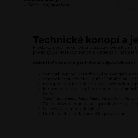
~ Simon, majitel eshopu
Technické konopí a je
Produkty z technického konopí jsou určené k dalším
předpisy ČR. Naše společnost si klade za cíl nabízet 
Právní informace a prohlášení odpovědnosti:
Výrobek je produkt technického konopí dle zák
Výrobek není určen ke kouření, inhalaci ani ji
Konopná cartridge slouží jako uzavřený kontejn
Informace týkající se připodobnění kanabinoidů 
barva.
*výdrží je myšlena doba stálosti molekuly – tato vlas
Za nesprávnou manipulaci s produktem nese od
Uchovávejte mimo dosah dětí.
Prodej osobám mladším 18 let je zakázán.