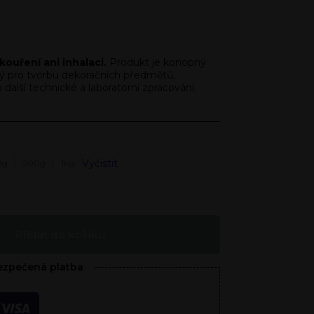
ouření ani inhalaci.
Produkt je konopný
ý pro tvorbu dekoračních předmětů,
alší technické a laboratorní zpracování.
Vyčistit
0g
500g
1kg
Přidat do košíku
zpečená platba