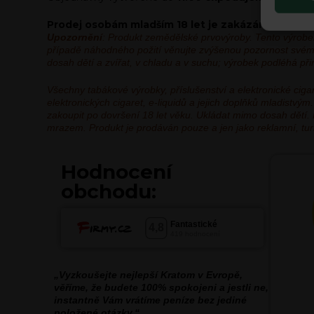
Prodej osobám mladším 18 let je zakázán! Věk je 
Upozornění
: Produkt zemědělské prvovýroby. Tento výrobe
případě náhodného požití věnujte zvýšenou pozornost svému 
dosah dětí a zvířat, v chladu a v suchu; výrobek podléhá p
Všechny tabákové výrobky, příslušenství a elektronické ci
elektronických cigaret, e-liquidů a jejich doplňků mladistv
zakoupit po dovršení 18 let věku. Ukládat mimo dosah dětí.
mrazem. Produkt je prodáván pouze a jen jako reklamní, turis
Hodnocení
obchodu:
„Vyzkoušejte nejlepší Kratom v Evropě,
věříme, že budete 100% spokojeni a jestli ne,
instantně Vám vrátíme peníze bez jediné
položené otázky.“