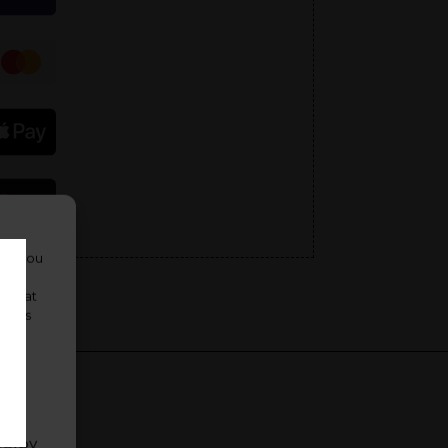
ko jsou
i
ovávat
uhlas
lším
áním
volby