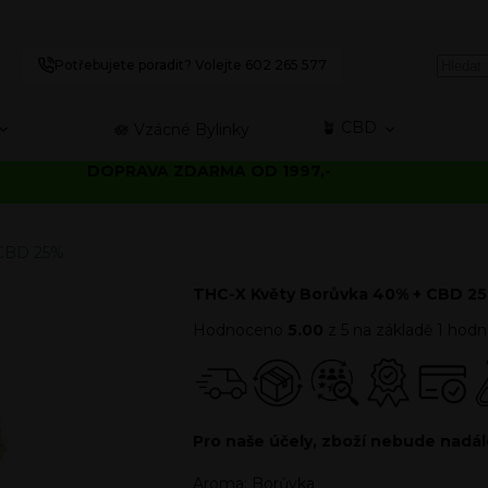
Potřebujete poradit? Volejte 602 265 577
🪴 CBD
🪷 Vzácné Bylinky
DOPRAVA ZDARMA OD 1997,-
 CBD 25%
THC-X Květy Borůvka 40% + CBD 2
Hodnoceno
5.00
z 5 na základě
1
hodno
Pro naše účely, zboží nebude nadá
Aroma: Borůvka