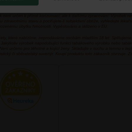
ověřován při dodání našim dopravcem.
k není určen k přímé konzumaci, ale k dalšímu zpracování. Výrobek ne
zdravotnímu stavu a pociťujete-li subjektivní obtíže, vyhledejte léka
řirozenému úbytku hmotnosti. Vypěstováno a sklizeno v EU.
garety, které nabízíme, neprodáváme osobám mladším 18 let. Splňujeme
ým. Jakýkoliv výrobek napodobující funkci tabákového výrobku nebo tabá
 Není určeno pro těhotné a kojící ženy. Skladujte v suchu a temnu v t
tický či sběratelský suvenýr. Koupí produktu toto zákazník stvrzuje. Z