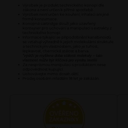
Výrobek je produkt technického konopí dle
zákona a není určen k přímé spotřebě.
Výrobek není určen ke kouření, inhalaci ani jiné
formě konzumace.
Konopná cartridge slouží jako uzavřený
kontejner pro uchování a manipulaci s extrakty z
technického konopí.
Informace týkající se připodobnění kanabinoidů
se vztahují výhradně k jejich molekulární struktuře
a technickým vlastnostem, jako je tuhost,
lepkavost, chemická stálost a barva.
*výdrží je myšlena doba stálosti molekuly – tato
vlastnost může být klíčová pro výrobu textilií
Za nesprávnou manipulaci s produktem nese
odpovědnost kupující.
Uchovávejte mimo dosah dětí.
Prodej osobám mladším 18 let je zakázán.
H
o
d
n