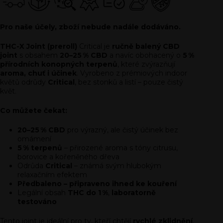
Pro naše účely, zboží nebude nadále dodáváno.
THC-X Joint (preroll)
Critical je
ručně balený CBD
joint
s obsahem
20–25 % CBD
a navíc obohacený o
5 %
přírodních konopných terpenů
, které zvýrazňují
aroma, chuť i účinek
. Vyrobeno z prémiových indoor
květů odrůdy
Critical
, bez stonků a listí – pouze čistý
květ.
Co můžete čekat:
20–25 % CBD
pro výrazný, ale čistý účinek bez
omámení
5 % terpenů
– přirozené aroma s tóny citrusu,
borovice a kořeněného dřeva
Odrůda
Critical
– známá svým hlubokým
relaxačním efektem
Předbaleno – připraveno ihned ke kouření
Legální obsah
THC do 1 %
,
laboratorně
testováno
Tento joint je ideální pro ty, kteří chtějí
rychlé zklidnění
,