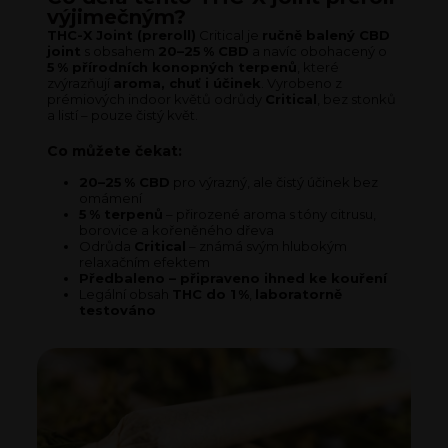
výjimečným?
THC-X Joint (preroll)
Critical je
ručně balený CBD
joint
s obsahem
20–25 % CBD
a navíc obohacený o
5 % přírodních konopných terpenů
, které
zvýrazňují
aroma, chuť i účinek
. Vyrobeno z
prémiových indoor květů odrůdy
Critical
, bez stonků
a listí – pouze čistý květ.
Co můžete čekat:
20–25 % CBD
pro výrazný, ale čistý účinek bez
omámení
5 % terpenů
– přirozené aroma s tóny citrusu,
borovice a kořeněného dřeva
Odrůda
Critical
– známá svým hlubokým
relaxačním efektem
Předbaleno – připraveno ihned ke kouření
Legální obsah
THC do 1 %
,
laboratorně
testováno