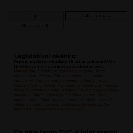
Další informace
Popis
Hodnocení (1)
Legislativní okénko:
Prodej osobám mladším 18 let je zakázán! Věk
je ověřován při dodání našim dopravcem.
Upozornění
: Produkt zemědělské prvovýroby. Tento
výrobek není určen k přímé konzumaci, ale k dalšímu
zpracování. Výrobek není potravinou, veterinárním ani
kosmetickým výrobkem. V případě náhodného požití věnujte
zvýšenou pozornost svému zdravotnímu stavu a pociťujete-li
subjektivní obtíže, vyhledejte lékařskou pomoc. Prodej
pouze starším 18 let. Skladujte mimo dosah dětí a zvířat, v
chladu a v suchu; výrobek podléhá přirozenému úbytku
hmotnosti. Vypěstováno a sklizeno v EU.
Co dělá tento THC-X joint preroll