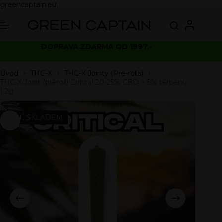
greencaptain.eu
DOPRAVA ZDARMA OD 1997,-
Úvod
THC-X
THC-X Jointy (Pre-rolls)
THC-X Joint (preroll) Critical 20-25% CBD + 5% terpenu,
1.2g
NENÍ SKLADEM