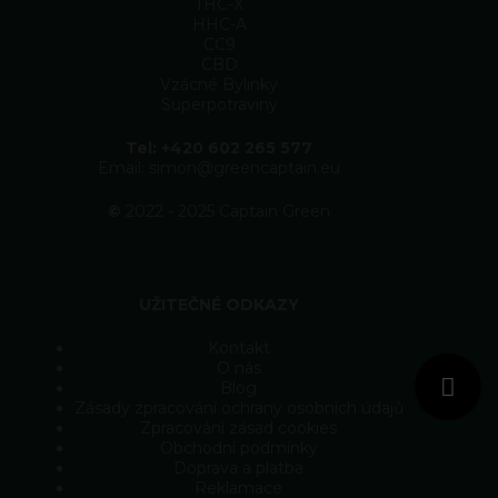
THC-X
HHC-A
CC9
CBD
Vzácné Bylinky
Superpotraviny
Tel: +420 602 265 577
Email: simon@greencaptain.eu
©
2022 - 2025 Captain Green
UŽITEČNÉ ODKAZY
Kontakt
O nás
Blog
Zásady zpracování ochrany osobních údajů
Zpracování zásad cookies
Obchodní podmínky
Doprava a platba
Reklamace