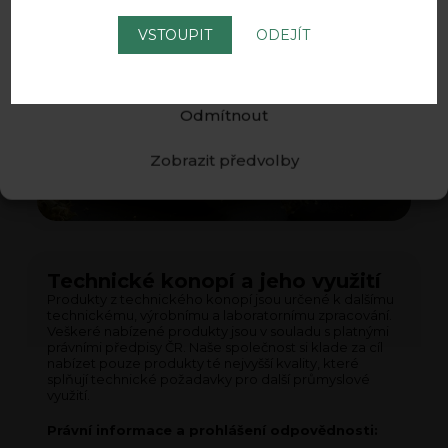
podmínkami
a
zpracováním osobních údajů
.
Zásady Cookies.
VSTOUPIT
ODEJÍT
Souhlasím
Odmítnout
Zobrazit předvolby
Technické konopí a jeho využití
Produkty z technického konopí jsou určené k dalšímu
technickému, výrobnímu a laboratornímu zpracování.
Veškeré nabízené produkty jsou v souladu s platnými
právními předpisy ČR. Naše společnost si klade za cíl
nabízet pouze produkty té nejvyšší kvality, které
splňují technické požadavky pro další průmyslové
využití.
Právní informace a prohlášení odpovědnosti: