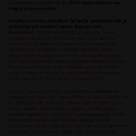
Objednávky vytvořené do
11:00 expedujeme ve
stejný pracovní den
.
Prodej osobám mladším 18 let je zakázán! Věk je
ověřován při dodání našim dopravcem.
Upozornění
: Produkt zemědělské prvovýroby. Tento
výrobek není určen k přímé konzumaci, ale k dalšímu
zpracování. Výrobek není potravinou, veterinárním ani
kosmetickým výrobkem. V případě náhodného požití
věnujte zvýšenou pozornost svému zdravotnímu stavu a
pociťujete-li subjektivní obtíže, vyhledejte lékařskou pomoc.
Prodej pouze starším 18 let. Skladujte mimo dosah dětí a
zvířat, v chladu a v suchu; výrobek podléhá přirozenému
úbytku hmotnosti. Vypěstováno a sklizeno v EU.
Všechny tabákové výrobky, příslušenství a elektronické
cigarety, které nabízíme, neprodáváme osobám mladším 18
let. Splňujeme tak podmínky zákona číslo 379/2005 sb. o
zákazu prodeje elektronických cigaret, e-liquidů a jejich
doplňků mladistvým. Jakýkoliv výrobek napodobující funkci
tabákového výrobku nebo tabákové potřeby včetně
příslušenství těchto výrobků je možné zakoupit po dovršení
18 let věku. Ukládat mimo dosah dětí. Není určeno pro