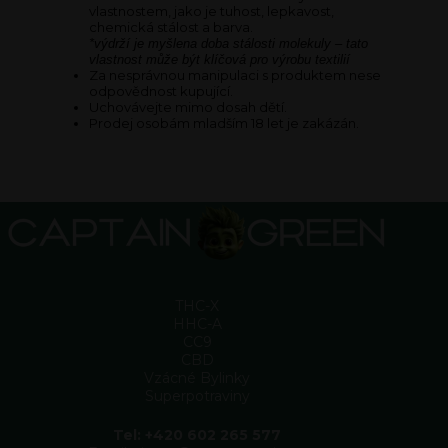
vlastnostem, jako je tuhost, lepkavost,
chemická stálost a barva.
*výdrží je myšlena doba stálosti molekuly – tato
vlastnost může být klíčová pro výrobu textilií
Za nesprávnou manipulaci s produktem nese
odpovědnost kupující.
Uchovávejte mimo dosah dětí.
Prodej osobám mladším 18 let je zakázán.
THC-X
HHC-A
CC9
CBD
Vzácné Bylinky
Superpotraviny
Tel: +420 602 265 577