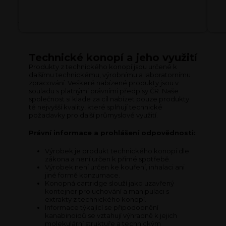
h
o
p
u
Technické konopí a jeho využití
Produkty z technického konopí jsou určené k
dalšímu technickému, výrobnímu a laboratornímu
zpracování. Veškeré nabízené produkty jsou v
souladu s platnými právními předpisy ČR. Naše
společnost si klade za cíl nabízet pouze produkty
té nejvyšší kvality, které splňují technické
požadavky pro další průmyslové využití.
Právní informace a prohlášení odpovědnosti:
Výrobek je produkt technického konopí dle
zákona a není určen k přímé spotřebě.
Výrobek není určen ke kouření, inhalaci ani
jiné formě konzumace.
Konopná cartridge slouží jako uzavřený
kontejner pro uchování a manipulaci s
extrakty z technického konopí.
Informace týkající se připodobnění
kanabinoidů se vztahují výhradně k jejich
molekulární struktuře a technickým