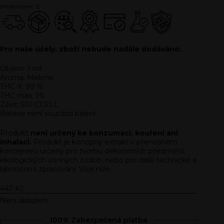
(Hodnocení:
1
)
Pro naše účely, zboží nebude nadále dodáváno.
Objem: 1 ml
Aroma: Melone
THC-X: 99 %
THC max. 1%
Závit: 510 CCELL
Baterie není součástí balení
Produkt
není určený ke konzumaci, kouření ani
inhalaci.
Produkt je konopný extrakt v přenosném
kontejneru určený pro tvorbu dekoračních předmětů,
ekologických vonných ozdob, nebo pro další technické a
laboratorní zpracování. Více níže.
447
Kč
Není skladem
100% Zabezpečená platba