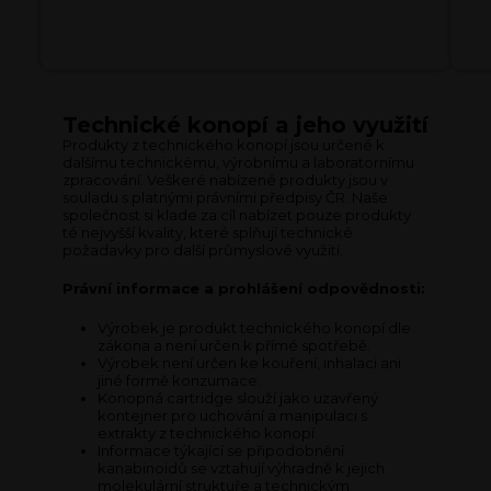
h
o
p
u
Technické konopí a jeho využití
Produkty z technického konopí jsou určené k
dalšímu technickému, výrobnímu a laboratornímu
zpracování. Veškeré nabízené produkty jsou v
souladu s platnými právními předpisy ČR. Naše
společnost si klade za cíl nabízet pouze produkty
té nejvyšší kvality, které splňují technické
požadavky pro další průmyslové využití.
Právní informace a prohlášení odpovědnosti:
Výrobek je produkt technického konopí dle
zákona a není určen k přímé spotřebě.
Výrobek není určen ke kouření, inhalaci ani
jiné formě konzumace.
Konopná cartridge slouží jako uzavřený
kontejner pro uchování a manipulaci s
extrakty z technického konopí.
Informace týkající se připodobnění
kanabinoidů se vztahují výhradně k jejich
molekulární struktuře a technickým