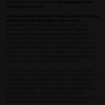
Objednávky vytvořené do
11:00 expedujeme ve
stejný pracovní den
.
Prodej osobám mladším 18 let je zakázán! Věk je
ověřován při dodání našim dopravcem.
Upozornění
: Produkt zemědělské prvovýroby. Tento
výrobek není určen k přímé konzumaci, ale k dalšímu
zpracování. Výrobek není potravinou, veterinárním ani
kosmetickým výrobkem. V případě náhodného požití
věnujte zvýšenou pozornost svému zdravotnímu stavu a
pociťujete-li subjektivní obtíže, vyhledejte lékařskou pomoc.
Prodej pouze starším 18 let. Skladujte mimo dosah dětí a
zvířat, v chladu a v suchu; výrobek podléhá přirozenému
úbytku hmotnosti. Vypěstováno a sklizeno v EU.
Všechny tabákové výrobky, příslušenství a elektronické
cigarety, které nabízíme, neprodáváme osobám mladším 18
let. Splňujeme tak podmínky zákona číslo 379/2005 sb. o
zákazu prodeje elektronických cigaret, e-liquidů a jejich
doplňků mladistvým. Jakýkoliv výrobek napodobující funkci
tabákového výrobku nebo tabákové potřeby včetně
příslušenství těchto výrobků je možné zakoupit po dovršení
18 let věku. Ukládat mimo dosah dětí. Není určeno pro