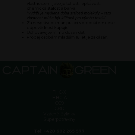
vlastnostem, jako je tuhost, lepkavost,
chemická stálost a barva.
*výdrží je myšlena doba stálosti molekuly – tato
vlastnost může být klíčová pro výrobu textilií
Za nesprávnou manipulaci s produktem nese
odpovědnost kupující.
Uchovávejte mimo dosah dětí.
Prodej osobám mladším 18 let je zakázán.
THC-X
HHC-A
CC9
CBD
Vzácné Bylinky
Superpotraviny
Tel: +420 602 265 577