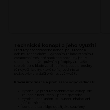
l
e
s
h
o
p
u
Technické konopí a jeho využití
Produkty z technického konopí jsou určené k
dalšímu technickému, výrobnímu a laboratornímu
zpracování. Veškeré nabízené produkty jsou v
souladu s platnými právními předpisy ČR. Naše
společnost si klade za cíl nabízet pouze produkty
té nejvyšší kvality, které splňují technické
požadavky pro další průmyslové využití.
Právní informace a prohlášení odpovědnosti:
Výrobek je produkt technického konopí dle
zákona a není určen k přímé spotřebě.
Výrobek není určen ke kouření, inhalaci ani
jiné formě konzumace.
Konopná cartridge slouží jako uzavřený