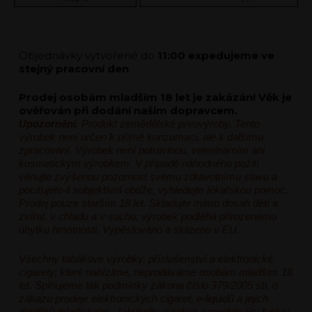
Objednávky vytvořené do
11:00 expedujeme ve
stejný pracovní den
.
Prodej osobám mladším 18 let je zakázán! Věk je
ověřován při dodání našim dopravcem.
Upozornění
: Produkt zemědělské prvovýroby. Tento
výrobek není určen k přímé konzumaci, ale k dalšímu
zpracování. Výrobek není potravinou, veterinárním ani
kosmetickým výrobkem. V případě náhodného požití
věnujte zvýšenou pozornost svému zdravotnímu stavu a
pociťujete-li subjektivní obtíže, vyhledejte lékařskou pomoc.
Prodej pouze starším 18 let. Skladujte mimo dosah dětí a
zvířat, v chladu a v suchu; výrobek podléhá přirozenému
úbytku hmotnosti. Vypěstováno a sklizeno v EU.
Všechny tabákové výrobky, příslušenství a elektronické
cigarety, které nabízíme, neprodáváme osobám mladším 18
let. Splňujeme tak podmínky zákona číslo 379/2005 sb. o
zákazu prodeje elektronických cigaret, e-liquidů a jejich
doplňků mladistvým. Jakýkoliv výrobek napodobující funkci