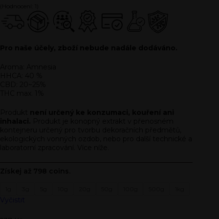
(Hodnocení:
1
)
Pro naše účely, zboží nebude nadále dodáváno.
Aroma: Amnesia
HHCA: 40 %
CBD: 20~25%
THC max. 1%
Produkt
není určený ke konzumaci, kouření ani
inhalaci.
Produkt je konopný extrakt v přenosném
kontejneru určený pro tvorbu dekoračních předmětů,
ekologických vonných ozdob, nebo pro další technické a
laboratorní zpracování. Více níže.
Získej až 798 coins.
1g
3g
5g
10g
20g
50g
100g
500g
1kg
Vyčistit