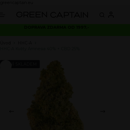
greencaptain.eu
DOPRAVA ZDARMA OD 1997,-
Úvod
HHC-A
HHC-A Květy Amnesia 40% + CBD 25%
NENÍ SKLADEM