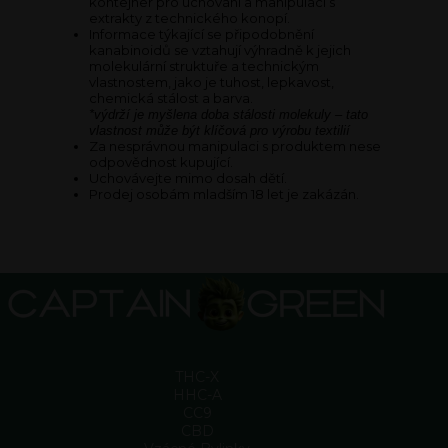
kontejner pro uchování a manipulaci s
extrakty z technického konopí.
Informace týkající se připodobnění
kanabinoidů se vztahují výhradně k jejich
molekulární struktuře a technickým
vlastnostem, jako je tuhost, lepkavost,
chemická stálost a barva.
*výdrží je myšlena doba stálosti molekuly – tato
vlastnost může být klíčová pro výrobu textilií
Za nesprávnou manipulaci s produktem nese
odpovědnost kupující.
Uchovávejte mimo dosah dětí.
Prodej osobám mladším 18 let je zakázán.
THC-X
HHC-A
CC9
CBD