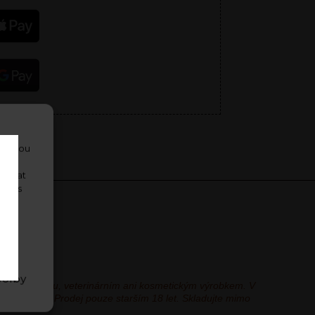
ko jsou
i
ovávat
uhlas
lším
áním
volby
ní potravinou, veterinárním ani kosmetickým výrobkem. V
řskou pomoc. Prodej pouze starším 18 let. Skladujte mimo