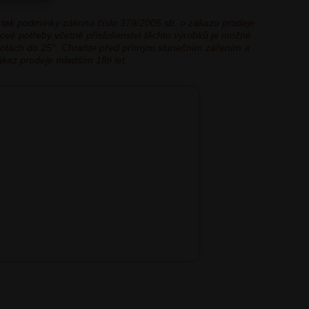
 tak podmínky zákona číslo 379/2005 sb. o zákazu prodeje
kové potřeby včetně příslušenství těchto výrobků je možné
eplotách do 25°. Chraňte před přímým slunečním zářením a
ákaz prodeje mladším 18ti let.