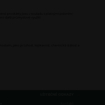
né produkty jsou v souladu s platnými právními
ro další průmyslové využití.
nostem, jako je tuhost, lepkavost, chemická stálost a
UŽITEČNÉ ODKAZY
Kontakt