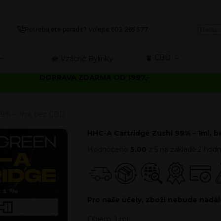
Potřebujete poradit? Volejte 602 265 577
🪴 CBD
🪷 Vzácné Bylinky
DOPRAVA ZDARMA OD 1997,-
99% – 1ml, bez CBD
HHC-A Cartridge Zushi 99% – 1ml, 
Hodnoceno
5.00
z 5 na základě
2
hodn
Pro naše účely, zboží nebude nadá
Objem: 1 ml