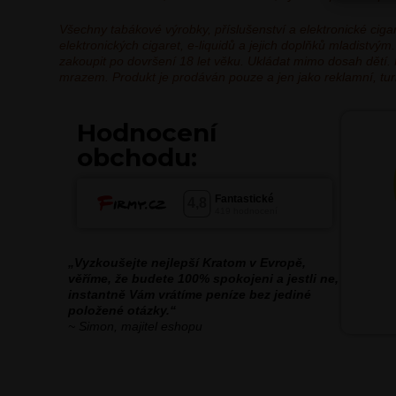
Všechny tabákové výrobky, příslušenství a elektronické ci
elektronických cigaret, e-liquidů a jejich doplňků mladistv
zakoupit po dovršení 18 let věku. Ukládat mimo dosah dětí.
mrazem. Produkt je prodáván pouze a jen jako reklamní, turis
Hodnocení
obchodu:
„Vyzkoušejte nejlepší Kratom v Evropě,
věříme, že budete 100% spokojeni a jestli ne,
instantně Vám vrátíme peníze bez jediné
položené otázky.“
~ Simon, majitel eshopu