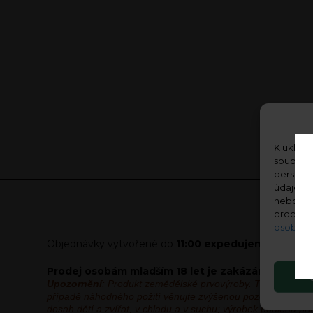
K ukládá
soubory 
personal
údaje, j
nebo odv
procház
osobníc
Objednávky vytvořené do
11:00 expedujeme ve stej
Prodej osobám mladším 18 let je zakázán! Věk je 
Upozornění
: Produkt zemědělské prvovýroby. Tento výrobe
případě náhodného požití věnujte zvýšenou pozornost svému 
dosah dětí a zvířat, v chladu a v suchu; výrobek podléhá p