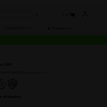
0
Kč
⭐️ Superpotraviny
🍵 Příslušenství
bez CBD
ocení zákazníků
(Hodnocení:
2
)
le dodáváno.