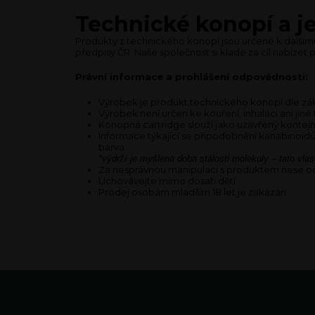
Technické konopí a je
Produkty z technického konopí jsou určené k dalším
předpisy ČR. Naše společnost si klade za cíl nabízet 
Právní informace a prohlášení odpovědnosti:
Výrobek je produkt technického konopí dle zák
Výrobek není určen ke kouření, inhalaci ani ji
Konopná cartridge slouží jako uzavřený kontejn
Informace týkající se připodobnění kanabinoidů 
barva.
*výdrží je myšlena doba stálosti molekuly – tato vlas
Za nesprávnou manipulaci s produktem nese od
Uchovávejte mimo dosah dětí.
Prodej osobám mladším 18 let je zakázán.