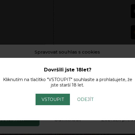
Spravovat souhlas s cookies
ní a/nebo přístupu k informacím o zařízení používáme technologie, ja
cookie. Děláme to, abychom zlepšili zážitek z prohlížení a zobrazoval
Dovršili jste 18let?
izované reklamy. Souhlas s těmito technologiemi nám umožní zprac
Popis
Další informace
Hodnocení (2)
Kliknutím na tlačítko "VSTOUPIT" souhlasíte a prohlašujete, že
ako je chování při procházení nebo jedinečná ID na tomto webu. Neso
jste starší 18 let.
olání souhlasu může nepříznivě ovlivnit určité vlastnosti a funkce. Da
ením tímto webem, souhlasíte s
Obchodními podmínkami
a
zpracov
h údajů
.
Zásady Cookies.
VSTOUPIT
ODEJÍT
ný pracovní den
.
ověřován při dodání našim dopravcem.
Souhlasím
Odmítnout
Zobrazit před
k není určen k přímé konzumaci, ale k dalšímu zpracování. Výrobek ne
zdravotnímu stavu a pociťujete-li subjektivní obtíže, vyhledejte léka
řirozenému úbytku hmotnosti. Vypěstováno a sklizeno v EU.