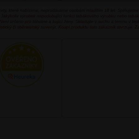
garety, které nabízíme, neprodáváme osobám mladším 18 let. Splňujeme
ým. Jakýkoliv výrobek napodobující funkci tabákového výrobku nebo tabá
 Není určeno pro těhotné a kojící ženy. Skladujte v suchu a temnu v t
tický či sběratelský suvenýr. Koupí produktu toto zákazník stvrzuje. Z