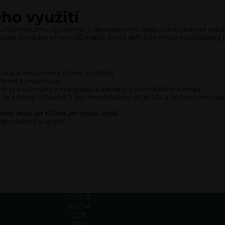
ho využití
u technickému, výrobnímu a laboratornímu zpracování. Veškeré nabíze
pouze produkty té nejvyšší kvality, které splňují technické požadavky p
ona a není určen k přímé spotřebě.
né formě konzumace.
er pro uchování a manipulaci s extrakty z technického konopí.
se vztahují výhradně k jejich molekulární struktuře a technickým vlast
tnost může být klíčová pro výrobu textilií
povědnost kupující.
THC-X
HHC-A
CC9
CBD