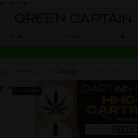
greencaptain.eu
🌿 THC-X
🌱 HHC-A
🍁 CC9
Úvod
HHC-A
HHC-A Cartridge
HHC-A Cartridge Zushi 
NENÍ SKLADEM