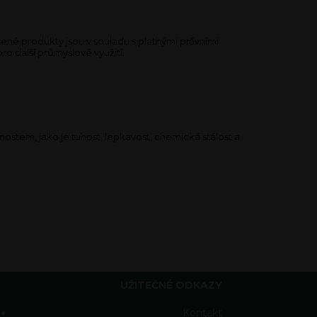
né produkty jsou v souladu s platnými právními
ro další průmyslové využití.
nostem, jako je tuhost, lepkavost, chemická stálost a
UŽITEČNÉ ODKAZY
Kontakt