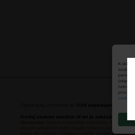
K ukládá
soubory 
personal
údaje, j
nebo odv
procház
osobníc
Objednávky vytvořené do
11:00 expedujeme ve stej
Prodej osobám mladším 18 let je zakázán! Věk je 
Upozornění
: Produkt zemědělské prvovýroby. Tento výrobe
případě náhodného požití věnujte zvýšenou pozornost svému 
dosah dětí a zvířat, v chladu a v suchu; výrobek podléhá p