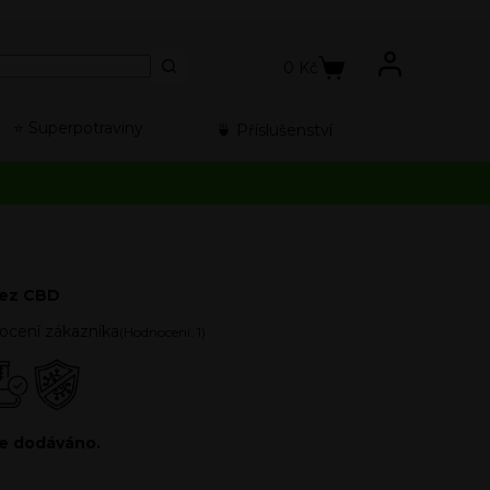
0
Kč
⭐️ Superpotraviny
🍵 Příslušenství
bez CBD
cení zákazníka
(Hodnocení:
1
)
le dodáváno.