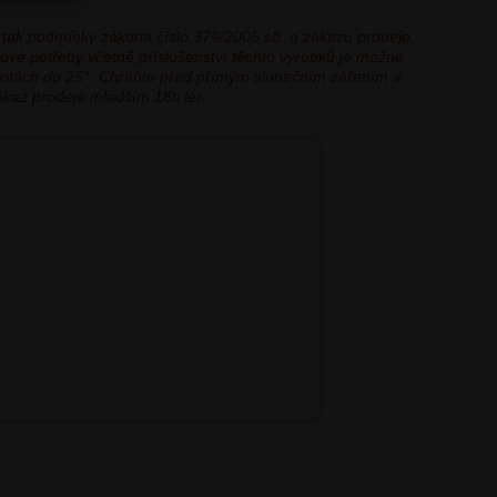
 tak podmínky zákona číslo 379/2005 sb. o zákazu prodeje
kové potřeby včetně příslušenství těchto výrobků je možné
eplotách do 25°. Chraňte před přímým slunečním zářením a
ákaz prodeje mladším 18ti let.