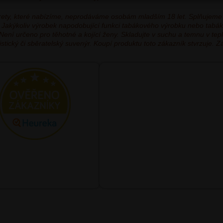
garety, které nabízíme, neprodáváme osobám mladším 18 let. Splňujeme
ým. Jakýkoliv výrobek napodobující funkci tabákového výrobku nebo tabá
 Není určeno pro těhotné a kojící ženy. Skladujte v suchu a temnu v t
tický či sběratelský suvenýr. Koupí produktu toto zákazník stvrzuje. Z