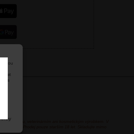
ko jsou
i
ovávat
uhlas
lším
áním
volby
ní potravinou, veterinárním ani kosmetickým výrobkem. V
řskou pomoc. Prodej pouze starším 18 let. Skladujte mimo