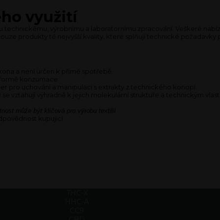
ho využití
u technickému, výrobnímu a laboratornímu zpracování. Veškeré nabíze
pouze produkty té nejvyšší kvality, které splňují technické požadavky p
ona a není určen k přímé spotřebě.
né formě konzumace.
er pro uchování a manipulaci s extrakty z technického konopí.
se vztahují výhradně k jejich molekulární struktuře a technickým vlast
tnost může být klíčová pro výrobu textilií
povědnost kupující.
THC-X
HHC-A
CC9
CBD