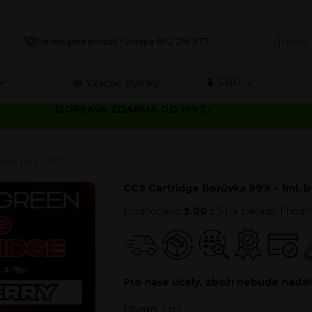
Potřebujete poradit? Volejte 602 265 577
🪴 CBD
🪷 Vzácné Bylinky
DOPRAVA ZDARMA OD 1997,-
 1ml, bez CBD
CC9 Cartridge Borůvka 99% – 1ml, 
Hodnoceno
5.00
z 5 na základě
1
hodno
Pro naše účely, zboží nebude nadá
Objem: 1 ml