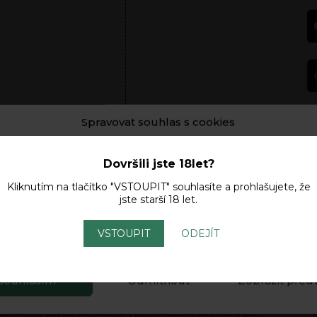
Spravovat souhlas s cookies
ní a/nebo přístupu k informacím o zařízení používáme technologie, ja
cookie. Děláme to, abychom zlepšili zážitek z prohlížení a zobrazoval
Dovršili jste 18let?
izované reklamy. Souhlas s těmito technologiemi nám umožní zprac
Popis
Další informace
Hodnocení (1)
Kliknutím na tlačítko "VSTOUPIT" souhlasíte a prohlašujete, že
ako je chování při procházení nebo jedinečná ID na tomto webu. Neso
jste starší 18 let.
olání souhlasu může nepříznivě ovlivnit určité vlastnosti a funkce. Da
ením tímto webem, souhlasíte s
Obchodními podmínkami
a
zpracov
h údajů
.
Zásady Cookies.
VSTOUPIT
ODEJÍT
ný pracovní den
.
ověřován při dodání našim dopravcem.
Souhlasím
Odmítnout
Zobrazit před
k není určen k přímé konzumaci, ale k dalšímu zpracování. Výrobek ne
zdravotnímu stavu a pociťujete-li subjektivní obtíže, vyhledejte léka
řirozenému úbytku hmotnosti. Vypěstováno a sklizeno v EU.