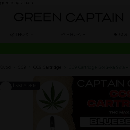
greencaptain.eu
🌿 THC-X
🌱 HHC-A
🍁 CC9
Úvod
CC9
CC9 Cartridge
CC9 Cartridge Borůvka 99% –
NENÍ SKLADEM