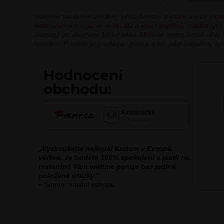
Všechny tabákové výrobky, příslušenství a elektronické ci
elektronických cigaret, e-liquidů a jejich doplňků mladistv
zakoupit po dovršení 18 let věku. Ukládat mimo dosah dětí.
mrazem. Produkt je prodáván pouze a jen jako reklamní, turis
Hodnocení
obchodu:
„Vyzkoušejte nejlepší Kratom v Evropě,
věříme, že budete 100% spokojeni a jestli ne,
instantně Vám vrátíme peníze bez jediné
položené otázky.“
~ Simon, majitel eshopu