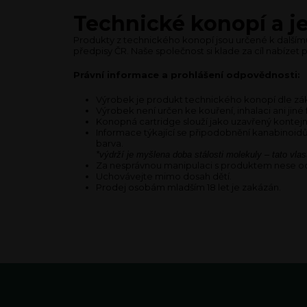
Technické konopí a je
Produkty z technického konopí jsou určené k dalším
předpisy ČR. Naše společnost si klade za cíl nabízet 
Právní informace a prohlášení odpovědnosti:
Výrobek je produkt technického konopí dle zák
Výrobek není určen ke kouření, inhalaci ani ji
Konopná cartridge slouží jako uzavřený kontejn
Informace týkající se připodobnění kanabinoidů 
barva.
*výdrží je myšlena doba stálosti molekuly – tato vlas
Za nesprávnou manipulaci s produktem nese od
Uchovávejte mimo dosah dětí.
Prodej osobám mladším 18 let je zakázán.