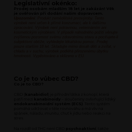
Legislativní okénko:
Prodej osobám mladším 18 let je zakázán! Věk
je ověřován při dodání našim dopravcem.
Upozornění
: Produkt zemědělské prvovýroby. Tento
výrobek není určen k přímé konzumaci, ale k dalšímu
zpracování. Výrobek není potravinou, veterinárním ani
kosmetickým výrobkem. V případě náhodného požití věnujte
zvýšenou pozornost svému zdravotnímu stavu a pociťujete-li
subjektivní obtíže, vyhledejte lékařskou pomoc. Prodej
pouze starším 18 let. Skladujte mimo dosah dětí a zvířat, v
chladu a v suchu; výrobek podléhá přirozenému úbytku
hmotnosti. Vypěstováno a sklizeno v EU.
Co je to vůbec CBD?
Co je to CBD?
CBD (
kanabidiol
) je přírodní látka z konopí, která
patří mezi
kanabinoidy
– sloučeniny ovlivňující lidský
endokanabinoidní systém (ECS)
. Tento systém
pomáhá udržovat v těle rovnováhu a má vliv na
spánek, náladu, imunitu, chuť k jídlu nebo reakci na
stres.
Na rozdíl od THC není CBD
psychoaktivní
, takže