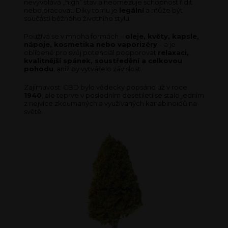
nevyvolává „high“ stav a neomezuje schopnost řídit
nebo pracovat. Díky tomu je
legální
a může být
součástí běžného životního stylu.
Používá se v mnoha formách –
oleje, květy, kapsle,
nápoje, kosmetika nebo vaporizéry
– a je
oblíbené pro svůj potenciál podporovat
relaxaci,
kvalitnější spánek, soustředění a celkovou
pohodu
, aniž by vytvářelo závislost.
Zajímavost: CBD bylo vědecky popsáno už v roce
1940
, ale teprve v posledním desetiletí se stalo jedním
z nejvíce zkoumaných a využívaných kanabinoidů na
světě.