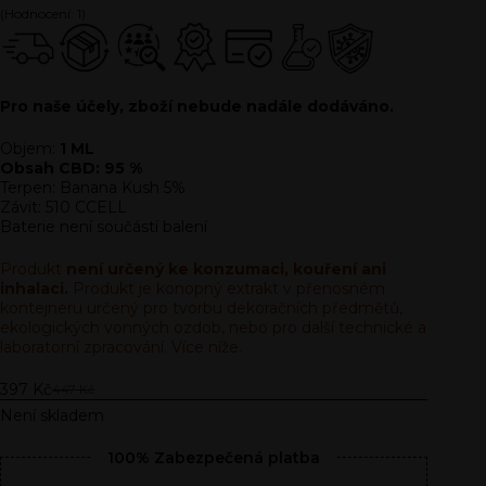
(Hodnocení:
1
)
Pro naše účely, zboží nebude nadále dodáváno.
Objem:
1 ML
Obsah CBD: 95 %
Terpen: Banana Kush 5%
Závit: 510 CCELL
Baterie není součástí balení
Produkt
není určený ke konzumaci, kouření ani
inhalaci.
Produkt je konopný extrakt v přenosném
kontejneru určený pro tvorbu dekoračních předmětů,
ekologických vonných ozdob, nebo pro další technické a
laboratorní zpracování. Více níže.
397
Kč
447
Kč
Není skladem
100% Zabezpečená platba