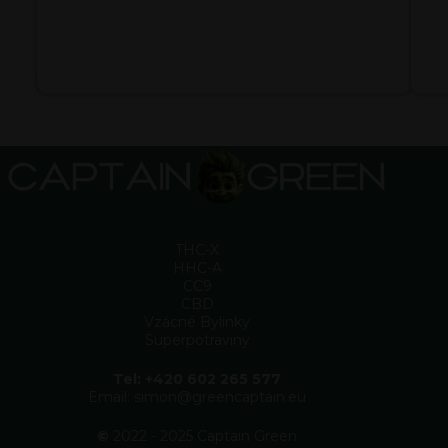
s
h
o
p
u
THC-X
HHC-A
CC9
CBD
Vzácné Bylinky
Superpotraviny
Tel: +420 602 265 577
Email: simon@greencaptain.eu
©
2022 - 2025 Captain Green