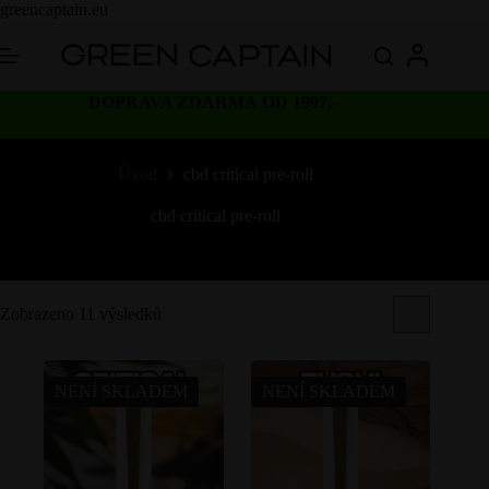
Skip
greencaptain.eu
to
content
DOPRAVA ZDARMA OD 1997,-
Úvod
cbd critical pre-roll
cbd critical pre-roll
Zobrazeno 11 výsledků
NENÍ SKLADEM
NENÍ SKLADEM