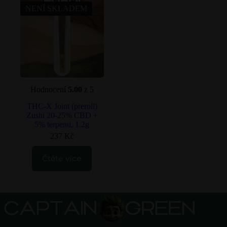
NENÍ SKLADEM
Hodnocení
5.00
z 5
THC-X Joint (preroll)
Zushi 20-25% CBD +
5% terpenu, 1.2g
237
Kč
Čtěte více