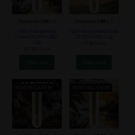
Hodnocení
5.00
z 5
Hodnocení
5.00
z 5
CBD Joint (preroll)
CBD Joint (preroll) Zushi
Critical 20-25% CBD,
20-25% CBD, 1.2g
1.2g
177
Kč
197
Kč
Původní
Aktuální
177
Kč
197
Kč
Původní
Aktuální
cena
cena
cena
cena
byla:
je:
Čtěte více
byla:
je:
Čtěte více
197 Kč.
177 Kč.
197 Kč.
177 Kč.
NENÍ SKLADEM
NENÍ SKLADEM