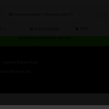
Potřebujete poradit? Volejte 602 265 577
No
results
🪴 CBD
C9
🪷 Vzácné Bylinky
DOPRAVA ZDARMA OD 1997,-
cannabis Banana Kush
nnabis Banana Kush