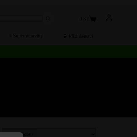
0
Kč
Košík
⭐️ Superpotraviny
🍵 Příslušenství