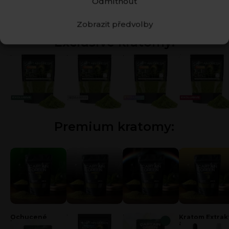
Odmítnout
užívání kratomu.
Datum: 7. 12. 2023
Autor: Simon Křižák
Zobrazit předvolby
Exclusive kratomy:
Zelený kratom
Bílý kratom
Kratom duha
Červený krat
Premium kratomy:
Zelený kratom
Bílý kratom
Kratom duha
Zlatý kratom
Ochucené
Kratom Odrůdy
Kratom tablety
Kratom Extrak
kratomy
a Kapky