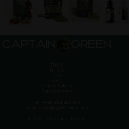
THC-X
HHC-A
CC9
CBD
Vzácné Bylinky
Superpotraviny
Tel: +420 602 265 577
Email: simon@greencaptain.eu
©
2022 - 2025 Captain Green