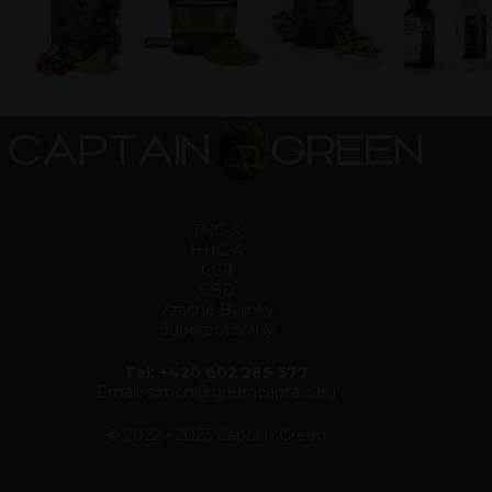
THC-X
HHC-A
CC9
CBD
Vzácné Bylinky
Superpotraviny
Tel: +420 602 265 577
Email: simon@greencaptain.eu
©
2022 - 2025 Captain Green