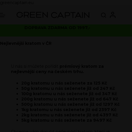
greencaptain.eu
DOPRAVA ZDARMA OD 1997,-
Nejlevnější kratom v ČR
U nás si můžete pořídit
prémiový kratom za
nejlevnější ceny na českém trhu.
20g kratomu u nás seženete za 125 Kč
50g kratomu u nás seženete již od 247 Kč
100g kratomu u nás seženete již od 347 Kč
200g kratomu u nás seženete již od 647 Kč
500g kratomu u nás seženete již od 1297 Kč
1kg kratomu u nás seženete již od 2397 Kč
2kg kratomu u nás seženete již od 4397 Kč
5kg kratomu u nás seženete za 9497 Kč
Chceme vám doručit nejlevnější kratom, který je