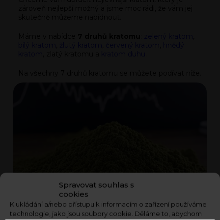
zároveň nejlepší možný a jsme moc rádi, že vám jej
skutečně můžeme nabídnout.
Máme v nabídce
7 druhů kratomu
:
zelený kratom
,
bílý kratom
,
žlutý kratom
,
červený kratom
,
hnědý
kratom
, zlatý kratomu a
kratom duhu
.
Na všechny 7 druhů kratomu se můžete podívat níže.
Spravovat souhlas s
cookies
K ukládání a/nebo přístupu k informacím o zařízení používáme
technologie, jako jsou soubory cookie. Děláme to, abychom