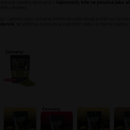
země a je snadno dostupný v
čajovnách, kde se používá jako a
fein a kodein.
stu – zelená nebo červená. Místní obvykle dávají přednost červené ž
ů denně
, se většinou konzumují žvýkáním nebo ve formě prášku, al
Červený
kratom
Zlatý kratom
Červený
Žlutý kratom
Hnědý
kratom