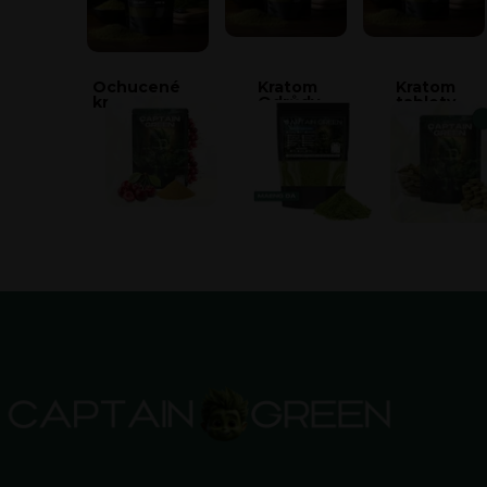
Ochucené
Kratom
Kratom
kratomy
Odrůdy
tablety