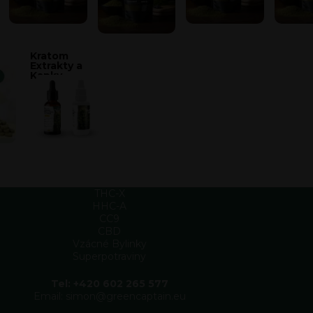
Kratom
Extrakty a
Kapky
THC-X
HHC-A
CC9
CBD
Vzácné Bylinky
Superpotraviny
Tel: +420 602 265 577
Email: simon@greencaptain.eu