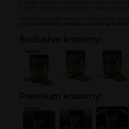
V Thajsku se kratomový strom běžně nachází na jihu 
kombinovat s jinými psychoaktivními látkami, jako je ko
Rozlišují se dva druhy kratomu na základě barvy žilky li
účinku.
Čerstvé listy, obvykle v dávce 10 až 30 list
Exclusive kratomy:
Zelený
Bílý kratom
Kratom duha
kratom
Premium kratomy:
Zelený
Bílý kratom
Kratom duha
kratom