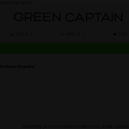
greencaptain.eu
🌿 THC-X
🌱 HHC-A
🍁 CC9
Kratom šňupání
Technicky je možné kratom vdechovat, avšak opravd