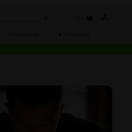
0
Kč
⭐️ Superpotraviny
🍵 Příslušenství