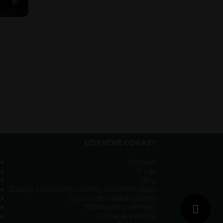
UŽITEČNÉ ODKAZY
Kontakt
O nás
Blog
Zásady zpracování ochrany osobních údajů
Zpracování zásad cookies
Obchodní podmínky
Doprava a platba