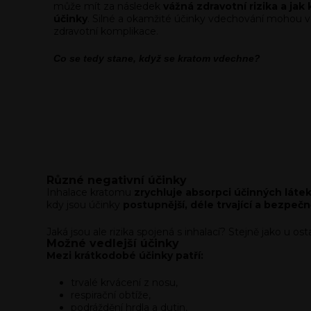
může mít za následek
vážná zdravotní rizika a ja
účinky
. Silné a okamžité účinky vdechování mohou vé
zdravotní komplikace.
Co se tedy stane, když se kratom vdechne?
Různé negativní účinky
Inhalace kratomu
zrychluje absorpci účinných láte
kdy jsou účinky
postupnější, déle trvající a bezpečn
Jaká jsou ale rizika spojená s inhalací? Stejně jako u os
Možné vedlejší účinky
Mezi krátkodobé účinky patří:
trvalé krvácení z nosu,
respirační obtíže,
podráždění hrdla a dutin,