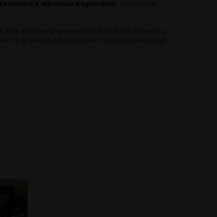
lternativa k alkoholu a opioidům
. Kratom lze
ilce kvůli její charakteristické hořkosti a delšímu
e lze je také sušit pro kouření nebo přípravu čaje.
 kratom