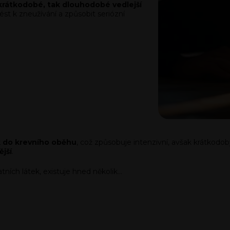
k krátkodobé, tak dlouhodobé vedlejší
st k zneužívání a způsobit seriózní
k do krevního oběhu
, což způsobuje intenzivní, avšak krátkodo
ější
.
tatních látek, existuje hned několik…