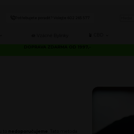
Potřebujete poradit? Volejte 602 265 577
🪴 CBD
🪷 Vzácné Bylinky
DOPRAVA ZDARMA OD 1997,-
u to
nedoporučujeme
. Tato metoda