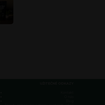
UŽITEČNÉ ODKAZY
Kontakt
O nás
Blog