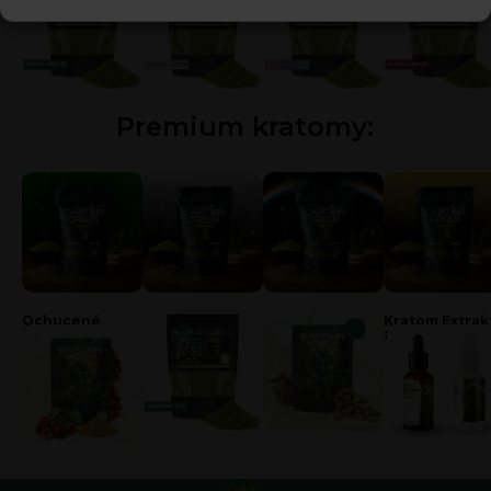
Premium kratomy:
Zelený kratom
Bílý kratom
Kratom duha
Zlatý kratom
Ochucené
Kratom Odrůdy
Kratom tablety
Kratom Extrak
kratomy
a Kapky