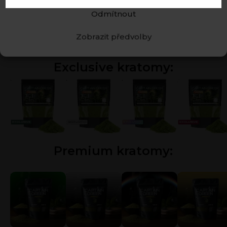
včetně smíchání s nápojem, jako je čaj, nebo v podobě
kapslí a tablet. Jídlo může ovlivnit rychlost nástupu
Odmítnout
účinků, proto se obecně doporučuje užívat kratom
nalačno pro rychlejší účinky.
Zobrazit předvolby
Datum: 10. 12. 2023
Autor: Simon Křižák
Exclusive kratomy:
Zelený kratom
Bílý kratom
Kratom duha
Červený krat
Premium kratomy:
Zelený kratom
Bílý kratom
Kratom duha
Zlatý kratom