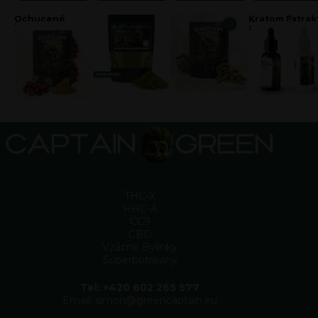
Ochucené
Kratom Odrůdy
Kratom tablety
Kratom Extrak
kratomy
a Kapky
THC-X
HHC-A
CC9
CBD
Vzácné Bylinky
Superpotraviny
Tel: +420 602 265 577
Email: simon@greencaptain.eu