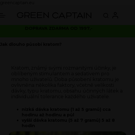
greencaptain.eu
DOPRAVA ZDARMA OD 1997,-
Jak dlouho působí kratom?
Kratom, známý svými rozmanitými účinky, je
oblíbeným stimulantem a sedativem pro
mnoho uživatelů. Doba působení kratomu je
ovlivněna několika faktory, včetně velikosti
dávky, typu kratomu, obsahu účinných látek a
individuální tolerance každého uživatele.
nízká dávka kratomu (1 až 5 gramů) cca
hodinu až hodinu a půl
vyšší dávka kratomu (5 až 7 gramů) 5 až 8
hodin