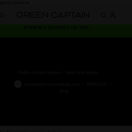
Skip
greencaptain.eu
to
content
DOPRAVA ZDARMA OD 1997,-
Vodka онлайн казино – бонусы и акции
support@incisiveranking.com
28/06/2026
Blog