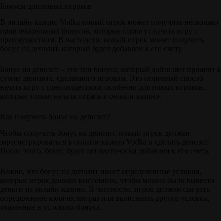
Бонусы для новых игроков
В онлайн-казино Vodka новый игрок может получить несколько
привлекательных бонусов, которые помогут начать игру с
преимуществом. В частности, новый игрок может получить
бонус на депозит, который будет добавлен к его счету.
Бонус на депозит – это тип бонуса, который добавляет процент к
сумме депозита, сделанного игроком. Это отличный способ
начать игру с преимуществом, особенно для новых игроков,
которые только начали играть в онлайн-казино.
Как получить бонус на депозит?
Чтобы получить бонус на депозит, новый игрок должен
зарегистрироваться в онлайн-казино Vodka и сделать депозит.
После этого, бонус будет автоматически добавлен к его счету.
Важно, что бонус на депозит имеет определенные условия,
которые игрок должен выполнить, чтобы можно было вывести
деньги из онлайн-казино. В частности, игрок должен сыграть
определенное количество раз или выполнить другие условия,
указанные в условиях бонуса.