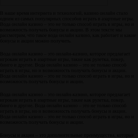
В наше время интернета и технологий, казино онлайн стало
одним из самых популярных способов играть в азартные игры.
Вода онлайн казино – это не только способ играть в игры, но и
возможность получать бонусы и акции. В этом тексте мы
рассмотрим, что такое вода онлайн казино, как работает и какие
бонусы и акции можно получить.
Вода онлайн казино – это онлайн-казино, которое предлагает
игрокам играть в азартные игры, такие как рулетка, покер,
бинго и другие. Вода онлайн казино – это не только способ
играть в игры, но и возможность получать бонусы и акции.
Вода онлайн казино – это не только способ играть в игры, но и
возможность получать бонусы и акции.
Вода онлайн казино – это онлайн-казино, которое предлагает
игрокам играть в азартные игры, такие как рулетка, покер,
бинго и другие. Вода онлайн казино – это не только способ
играть в игры, но и возможность получать бонусы и акции.
Вода онлайн казино – это не только способ играть в игры, но и
возможность получать бонусы и акции.
Бонусы и акции – это дополнительные преимущества, которые