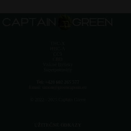
THC-X
HHC-A
CC9
CBD
Vzácné Bylinky
Superpotraviny
Tel: +420 602 265 577
Email: simon@greencaptain.eu
©
2022 - 2025 Captain Green
UŽITEČNÉ ODKAZY