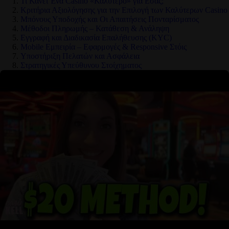
Τι Κάνει Ένα Casino «Καλύτερο» για Εσάς;
Κριτήρια Αξιολόγησης για την Επιλογή των Καλύτερων Casino
Μπόνους Υποδοχής και Οι Απαιτήσεις Πονταρίσματος
Μέθοδοι Πληρωμής – Κατάθεση & Ανάληψη
Εγγραφή και Διαδικασία Επαλήθευσης (KYC)
Mobile Εμπειρία – Εφαρμογές & Responsive Στόις
Υποστήριξη Πελατών και Ασφάλεια
Στρατηγικές Υπεύθυνου Στοίχηματος