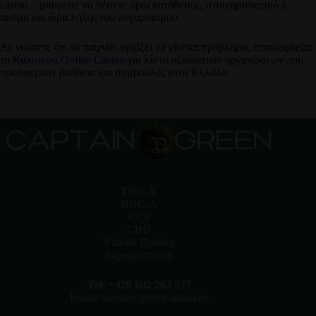
casino – μπορείτε να θέσετε όρια κατάθεσης, στοιχηματισμού ή
ακόμα και ώρα λήξης του λογαριασμού.
Αν νιώσετε ότι το παιχνίδι αρχίζει να γίνεται πρόβλημα, επισκεφθείτε
το
Καλυτερα Online Casino
για λίστα αξιόπιστων οργανώσεων που
προσφέρουν βοήθεια και συμβουλές στην Ελλάδα.
THC-X
HHC-A
CC9
CBD
Vzácné Bylinky
Superpotraviny
Tel: +420 602 265 577
Email: simon@greencaptain.eu