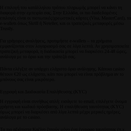
Η επιλογή του κατάλληλου τρόπου πληρωμής μπορεί να κάνει τη
διαφορά στην εμπειρία σας. Στην Ελλάδα, οι πιο διαδεδομένες
επιλογές είναι οι πιστωτικές/χρεωστικές κάρτες (Visa, MasterCard), τα
e‑wallets όπως Skrill ή Neteller, και οι τραπεζικές μεταφορές μέσω
Trustly.
Για γρήγορες αναλήψεις, προτιμήστε e‑wallets – τα χρήματα
εμφανίζονται στον λογαριασμό σας σε λίγα λεπτά. Αν χρησιμοποιείτε
τραπεζική μεταφορά, η διαδικασία μπορεί να διαρκέσει 24‑48 ώρες,
ανάλογα με το όριο και την τράπεζά σας.
Πάντα ελέγξτε αν υπάρχει ελάχιστο όριο ανάληψης. Κάποια casino
θέτουν €20 ως ελάχιστο, κάτι που μπορεί να είναι πρόβλημα αν το
μπόνους σας είναι μικρότερο.
Εγγραφή και Διαδικασία Επαλήθευσης (KYC)
Η εγγραφή είναι συνήθως απλή: εισάγετε το email, επιλέγετε όνομα
χρήστη και κωδικό πρόσβασης. Η επαλήθευση ταυτότητας (KYC)
όμως μπορεί να διαρκέσει από λίγα λεπτά μέχρι μερικές ημέρες,
ανάλογα με το casino.
Τα πιο αξιόπιστα Καζίνο ζητούν μόνο ένα έγγραφο ταυτότητας (π.χ.