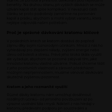
vidíme, že pohodlí a přesnost dávkování jsou největšími
benefity. Na druhou stranu, při vyšších dávkách se může
užívání kapslí stát spíše komplikací. V navazující části
článku se proto podrobněji zaměříme na porovnání
kapslí a prášku, abychom si mohli vybrat variantu, která
nejlépe odpovídá našim potřebám.
Proč je správné dávkování kratomu klíčové
V posledních letech se kratom dostává do popředí
zájmu díky svým různorodým účinkům. Mnozí z nás ho
vyhledávají pro zlepšení nálady, zvýšení energie nebo
úlevu od bolesti a stresu. Právě jeho široká škála využití
ale vyžaduje, abychom se pozorně zabývali tím, jaké
množství kratomu vlastně užíváme. Pokud chceme těžit
z jeho pozitivních vlastností a zároveň předcházet
možným nepříjemnostem, musíme věnovat dávkování
skutečně zvýšenou pozornost.
Kratom a jeho rozmanité využití
Různé dávky kratomu nám umožňují dosáhnout
rozdílných účinků– od jemného povzbuzení až po
výrazné uvolnění těla i mysli. Někteří z nás hledají v
kratomu především podporu při soustředění a