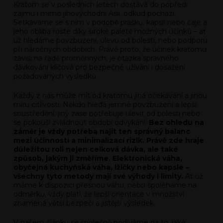
Kratom se v posledních letech dostává do popředí
zájmu i mimo jihovýchodní Asii, odkud pochází.
Setkáváme se s ním v podobě prášku, kapslí nebo čaje a
jeho obliba roste díky široké paletě možných účinků – ať
už hledáme povzbuzení, úlevu od bolesti, nebo podporu
při náročných obdobích. Právě proto, že účinek kratomu
závisí na řadě proměnných, je otázka správného
dávkování klíčová pro bezpečné užívání i dosažení
požadovaných výsledků.
Každý z nás může mít od kratomu jiná očekávání a jinou
míru citlivosti. Někdo hledá jemné povzbuzení a lepší
soustředění, jiný zase potřebuje ulevit od bolesti nebo
se pokouší zvládnout období odvykání.
Bez ohledu na
záměr je vždy potřeba najít ten správný balanc
mezi účinností a minimalizací rizik. Právě zde hraje
důležitou roli nejen celková dávka, ale také
způsob, jakým ji změříme. Elektronická váha,
obyčejná kuchyňská váha, lžičky nebo kapsle –
všechny tyto metody mají své výhody i limity.
Ať už
máme k dispozici přesnou váhu, nebo spoléháme na
odměrku, vždy platí, že lepší orientace v množství
znamená větší bezpečí a jistější výsledek.
V našem článku se společně podíváme na to, jaké