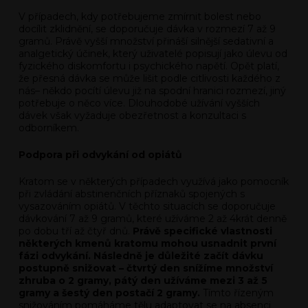
V případech, kdy potřebujeme zmírnit bolest nebo
docílit zklidnění, se doporučuje dávka v rozmezí 7 až 9
gramů. Právě vyšší množství přináší silnější sedativní a
analgetický účinek, který uživatelé popisují jako úlevu od
fyzického diskomfortu i psychického napětí. Opět platí,
že přesná dávka se může lišit podle citlivosti každého z
nás– někdo pocítí úlevu již na spodní hranici rozmezí, jiný
potřebuje o něco více. Dlouhodobé užívání vyšších
dávek však vyžaduje obezřetnost a konzultaci s
odborníkem.
Podpora při odvykání od opiátů
Kratom se v některých případech využívá jako pomocník
při zvládání abstinenčních příznaků spojených s
vysazováním opiátů. V těchto situacích se doporučuje
dávkování 7 až 9 gramů, které užíváme 2 až 4krát denně
po dobu tří až čtyř dnů.
Právě specifické vlastnosti
některých kmenů kratomu mohou usnadnit první
fázi odvykání. Následně je důležité začít dávku
postupně snižovat – čtvrtý den snížíme množství
zhruba o 2 gramy, pátý den užíváme mezi 3 až 5
gramy a šestý den postačí 2 gramy.
Tímto řízeným
snižováním pomáháme tělu adaptovat se na absenci