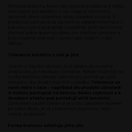
Množství kratomu, které nám přinese požadovaný efekt,
není stejné pro každého z nás. Hraje tu roli mnoho
okolností, které výslednou dávku zásadně ovlivňují. V
předchozí části jsme se zaměřili na základní informace o
kratomu, nyní si podrobněji vysvětlíme, proč není možné
stanovit jednu správnou dávku pro všechny uživatele a
proč musíme vždy brát v potaz naše osobní i vnější
faktory.
Tolerance každého z nás je jiná
Jedním z hlavních důvodů, proč dávkování musíme
přizpůsobit, je individuální tolerance. Někdo může být na
účinky kratomu citlivější, zatímco jiný potřebuje vyšší
množství, aby dosáhl stejného výsledku.
Tolerance se
navíc mění v čase – například dlouhodobí uživatelé
si mohou postupně na běžnou dávku zvyknout a k
dosažení efektu pak potřebují větší množství.
Zohlednění vlastní tolerance je proto základním krokem
při volbě dávky, ať už s kratomem začínáme, nebo
máme zkušenosti.
Forma kratomu ovlivňuje jeho sílu