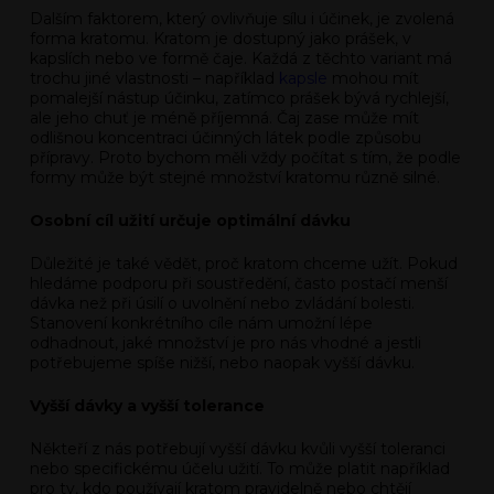
Dalším faktorem, který ovlivňuje sílu i účinek, je zvolená
forma kratomu. Kratom je dostupný jako prášek, v
kapslích nebo ve formě čaje. Každá z těchto variant má
trochu jiné vlastnosti – například
kapsle
mohou mít
pomalejší nástup účinku, zatímco prášek bývá rychlejší,
ale jeho chuť je méně příjemná. Čaj zase může mít
odlišnou koncentraci účinných látek podle způsobu
přípravy. Proto bychom měli vždy počítat s tím, že podle
formy může být stejné množství kratomu různě silné.
Osobní cíl užití určuje optimální dávku
Důležité je také vědět, proč kratom chceme užít. Pokud
hledáme podporu při soustředění, často postačí menší
dávka než při úsilí o uvolnění nebo zvládání bolesti.
Stanovení konkrétního cíle nám umožní lépe
odhadnout, jaké množství je pro nás vhodné a jestli
potřebujeme spíše nižší, nebo naopak vyšší dávku.
Vyšší dávky a vyšší tolerance
Někteří z nás potřebují vyšší dávku kvůli vyšší toleranci
nebo specifickému účelu užití. To může platit například
pro ty, kdo používají kratom pravidelně nebo chtějí