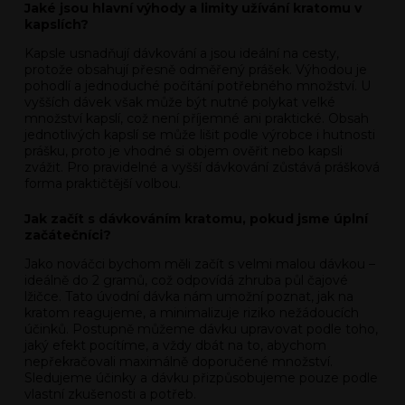
Jaké jsou hlavní výhody a limity užívání kratomu v
kapslích?
Kapsle usnadňují dávkování a jsou ideální na cesty,
protože obsahují přesně odměřený prášek. Výhodou je
pohodlí a jednoduché počítání potřebného množství. U
vyšších dávek však může být nutné polykat velké
množství kapslí, což není příjemné ani praktické. Obsah
jednotlivých kapslí se může lišit podle výrobce i hutnosti
prášku, proto je vhodné si objem ověřit nebo kapsli
zvážit. Pro pravidelné a vyšší dávkování zůstává prášková
forma praktičtější volbou.
Jak začít s dávkováním kratomu, pokud jsme úplní
začátečníci?
Jako nováčci bychom měli začít s velmi malou dávkou –
ideálně do 2 gramů, což odpovídá zhruba půl čajové
lžičce. Tato úvodní dávka nám umožní poznat, jak na
kratom reagujeme, a minimalizuje riziko nežádoucích
účinků. Postupně můžeme dávku upravovat podle toho,
jaký efekt pocítíme, a vždy dbát na to, abychom
nepřekračovali maximálně doporučené množství.
Sledujeme účinky a dávku přizpůsobujeme pouze podle
vlastní zkušenosti a potřeb.