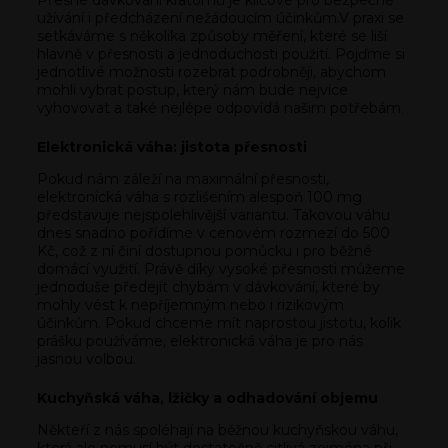
užívání i předcházení nežádoucím účinkům.V praxi se
setkáváme s několika způsoby měření, které se liší
hlavně v přesnosti a jednoduchosti použití. Pojďme si
jednotlivé možnosti rozebrat podrobněji, abychom
mohli vybrat postup, který nám bude nejvíce
vyhovovat a také nejlépe odpovídá našim potřebám.
Elektronická váha: jistota přesnosti
Pokud nám záleží na maximální přesnosti,
elektronická váha s rozlišením alespoň 100 mg
představuje nejspolehlivější variantu. Takovou váhu
dnes snadno pořídíme v cenovém rozmezí do 500
Kč, což z ní činí dostupnou pomůcku i pro běžné
domácí využití. Právě díky vysoké přesnosti můžeme
jednoduše předejít chybám v dávkování, které by
mohly vést k nepříjemným nebo i rizikovým
účinkům. Pokud chceme mít naprostou jistotu, kolik
prášku používáme, elektronická váha je pro nás
jasnou volbou.
Kuchyňská váha, lžičky a odhadování objemu
Někteří z nás spoléhají na běžnou kuchyňskou váhu,