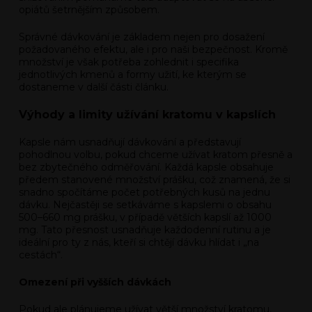
opiátů šetrnějším způsobem.
Správné dávkování je základem nejen pro dosažení
požadovaného efektu, ale i pro naši bezpečnost. Kromě
množství je však potřeba zohlednit i specifika
jednotlivých kmenů a formy užití, ke kterým se
dostaneme v další části článku.
Výhody a limity užívání kratomu v kapslích
Kapsle nám usnadňují dávkování a představují
pohodlnou volbu, pokud chceme užívat kratom přesně a
bez zbytečného odměřování. Každá kapsle obsahuje
předem stanovené množství prášku, což znamená, že si
snadno spočítáme počet potřebných kusů na jednu
dávku. Nejčastěji se setkáváme s kapslemi o obsahu
500–660 mg prášku, v případě větších kapslí až 1000
mg. Tato přesnost usnadňuje každodenní rutinu a je
ideální pro ty z nás, kteří si chtějí dávku hlídat i „na
cestách“.
Omezení při vyšších dávkách
Pokud ale plánujeme užívat větší množství kratomu,