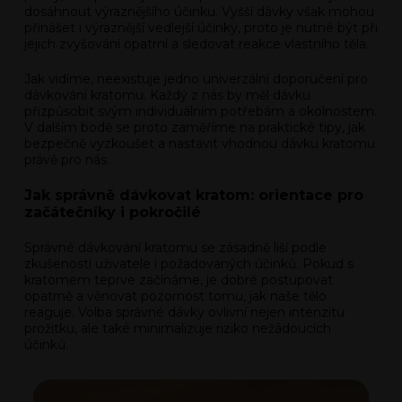
dosáhnout výraznějšího účinku. Vyšší dávky však mohou
přinášet i výraznější vedlejší účinky, proto je nutné být při
jejich zvyšování opatrní a sledovat reakce vlastního těla.
Jak vidíme, neexistuje jedno univerzální doporučení pro
dávkování kratomu. Každý z nás by měl dávku
přizpůsobit svým individuálním potřebám a okolnostem.
V dalším bodě se proto zaměříme na praktické tipy, jak
bezpečně vyzkoušet a nastavit vhodnou dávku kratomu
právě pro nás.
Jak správně dávkovat kratom: orientace pro
začátečníky i pokročilé
Správné dávkování kratomu se zásadně liší podle
zkušeností uživatele i požadovaných účinků. Pokud s
kratomem teprve začínáme, je dobré postupovat
opatrně a věnovat pozornost tomu, jak naše tělo
reaguje. Volba správné dávky ovlivní nejen intenzitu
prožitku, ale také minimalizuje riziko nežádoucích
účinků.