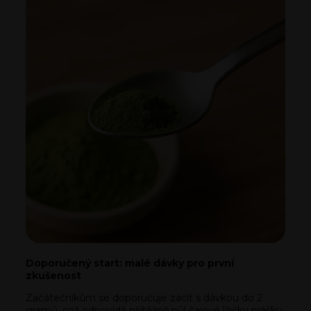
Doporučený start: malé dávky pro první
zkušenost
Začátečníkům se doporučuje začít s dávkou do 2
gramů, což odpovídá přibližně půl čajové lžičky prášku.