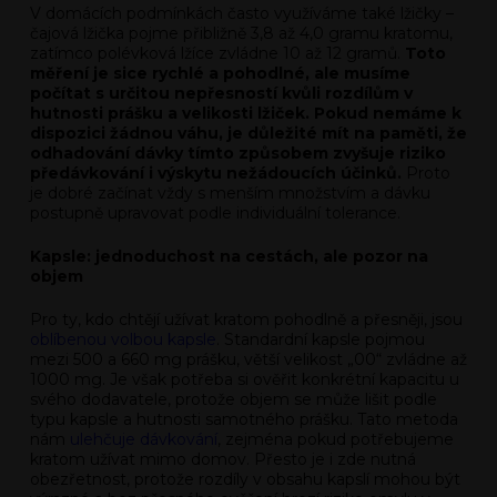
V domácích podmínkách často využíváme také lžičky –
čajová lžička pojme přibližně 3,8 až 4,0 gramu kratomu,
zatímco polévková lžíce zvládne 10 až 12 gramů.
Toto
měření je sice rychlé a pohodlné, ale musíme
počítat s určitou nepřesností kvůli rozdílům v
hutnosti prášku a velikosti lžiček. Pokud nemáme k
dispozici žádnou váhu, je důležité mít na paměti, že
odhadování dávky tímto způsobem zvyšuje riziko
předávkování i výskytu nežádoucích účinků.
Proto
je dobré začínat vždy s menším množstvím a dávku
postupně upravovat podle individuální tolerance.
Kapsle: jednoduchost na cestách, ale pozor na
objem
Pro ty, kdo chtějí užívat kratom pohodlně a přesněji, jsou
oblíbenou volbou kapsle
. Standardní kapsle pojmou
mezi 500 a 660 mg prášku, větší velikost „00“ zvládne až
1000 mg. Je však potřeba si ověřit konkrétní kapacitu u
svého dodavatele, protože objem se může lišit podle
typu kapsle a hutnosti samotného prášku. Tato metoda
nám
ulehčuje dávkování
, zejména pokud potřebujeme
kratom užívat mimo domov. Přesto je i zde nutná
obezřetnost, protože rozdíly v obsahu kapslí mohou být