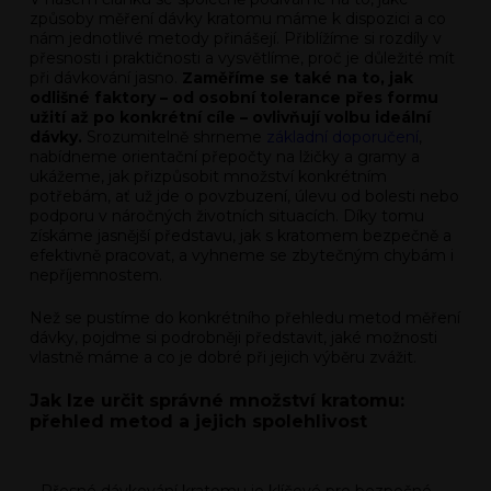
způsoby měření dávky kratomu máme k dispozici a co
nám jednotlivé metody přinášejí. Přiblížíme si rozdíly v
přesnosti i praktičnosti a vysvětlíme, proč je důležité mít
při dávkování jasno.
Zaměříme se také na to, jak
odlišné faktory – od osobní tolerance přes formu
užití až po konkrétní cíle – ovlivňují volbu ideální
dávky.
Srozumitelně shrneme
základní doporučení
,
nabídneme orientační přepočty na lžičky a gramy a
ukážeme, jak přizpůsobit množství konkrétním
potřebám, ať už jde o povzbuzení, úlevu od bolesti nebo
podporu v náročných životních situacích. Díky tomu
získáme jasnější představu, jak s kratomem bezpečně a
efektivně pracovat, a vyhneme se zbytečným chybám i
nepříjemnostem.
Než se pustíme do konkrétního přehledu metod měření
dávky, pojďme si podrobněji představit, jaké možnosti
vlastně máme a co je dobré při jejich výběru zvážit.
Jak lze určit správné množství kratomu:
přehled metod a jejich spolehlivost
Přesné dávkování kratomu je klíčové pro bezpečné