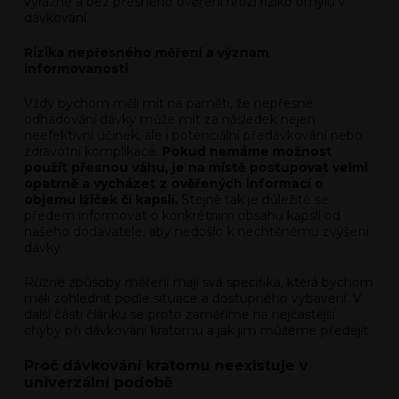
výrazné a bez přesného ověření hrozí riziko omylu v
dávkování.
Rizika nepřesného měření a význam
informovanosti
Vždy bychom měli mít na paměti, že nepřesné
odhadování dávky může mít za následek nejen
neefektivní účinek, ale i potenciální předávkování nebo
zdravotní komplikace.
Pokud nemáme možnost
použít přesnou váhu, je na místě postupovat velmi
opatrně a vycházet z ověřených informací o
objemu lžiček či kapslí.
Stejně tak je důležité se
předem informovat o konkrétním obsahu kapslí od
našeho dodavatele, aby nedošlo k nechtěnému zvýšení
dávky.
Různé způsoby měření mají svá specifika, která bychom
měli zohlednit podle situace a dostupného vybavení. V
další části článku se proto zaměříme na nejčastější
chyby při dávkování kratomu a jak jim můžeme předejít.
Proč dávkování kratomu neexistuje v
univerzální podobě