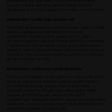
produktivitě, jiní zase úlevu od fyzické bolesti nebo
úzkosti. Právě podle toho, jakého efektu chceme
dosáhnout, je potřeba nastavit i množství, které zvolíme.
Individuální rozdíly hrají zásadní roli
Optimální dávka kratomu není univerzální. Záleží na řadě
faktorů, například na naší tělesné hmotnosti,
předchozích zkušenostech, a také na tom, jakým
způsobem kratom užíváme. Stejně důležitá je i tolerance
– někdo může zaznamenat účinky už při velmi nízkých
dávkách, zatímco jiný potřebuje větší množství. Proto je
nezbytné vždy vycházet z vlastních potřeb a pozorovat,
jak na nás kratom působí.
Bezpečnost a účinnost v jednom kroku
Přesné určení dávky, ať už v gramech nebo podle počtu
lžiček, je zásadní pro dosažení požadovaného účinku i
pro minimalizaci rizik. Pokud zvolíme příliš malé
množství, můžeme cítit jen slabý nebo žádný efekt.
Naopak zbytečně vysoká dávka může vést k
nepříjemným vedlejším účinkům, jako je nevolnost nebo
malátnost. Proto je důležité naučit se dávkovat kratom
pečlivě a s ohledem na vlastní tělo.