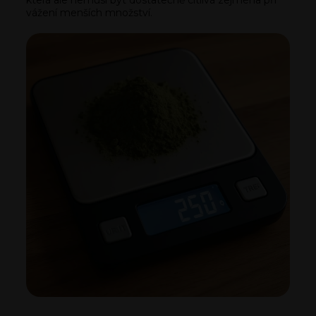
která ale nemusí být dostatečně citlivá zejména při
vážení menších množství.