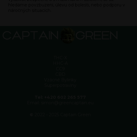
hledáme povzbuzení, úlevu od bolesti, nebo podporu v
náročných situacích.
THC-X
HHC-A
CC9
CBD
Vzácné Bylinky
Superpotraviny
Tel: +420 602 265 577
Email: simon@greencaptain.eu
©
2022 - 2025 Captain Green