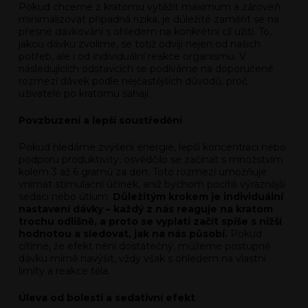
Pokud chceme z kratomu vytěžit maximum a zároveň
minimalizovat případná rizika, je důležité zaměřit se na
přesné dávkování s ohledem na konkrétní cíl užití. To,
jakou dávku zvolíme, se totiž odvíjí nejen od našich
potřeb, ale i od individuální reakce organismu. V
následujících odstavcích se podíváme na doporučené
rozmezí dávek podle nejčastějších důvodů, proč
uživatelé po kratomu sahají.
Povzbuzení a lepší soustředění
Pokud hledáme zvýšení energie, lepší koncentraci nebo
podporu produktivity, osvědčilo se začínat s množstvím
kolem 3 až 6 gramů za den. Toto rozmezí umožňuje
vnímat stimulační účinek, aniž bychom pocítili výraznější
sedaci nebo útlum.
Důležitým krokem je individuální
nastavení dávky – každý z nás reaguje na kratom
trochu odlišně, a proto se vyplatí začít spíše s nižší
hodnotou a sledovat, jak na nás působí.
Pokud
cítíme, že efekt není dostatečný, můžeme postupně
dávku mírně navýšit, vždy však s ohledem na vlastní
limity a reakce těla.
Úleva od bolesti a sedativní efekt