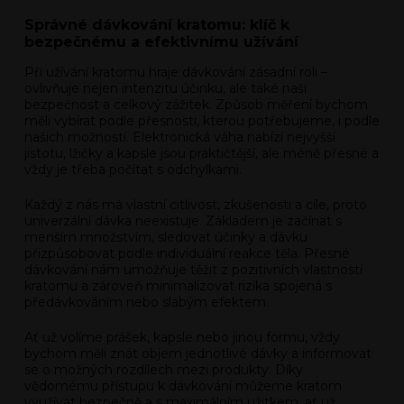
Správné dávkování kratomu: klíč k
bezpečnému a efektivnímu užívání
Při užívání kratomu hraje dávkování zásadní roli –
ovlivňuje nejen intenzitu účinku, ale také naši
bezpečnost a celkový zážitek. Způsob měření bychom
měli vybírat podle přesnosti, kterou potřebujeme, i podle
našich možností. Elektronická váha nabízí nejvyšší
jistotu, lžičky a kapsle jsou praktičtější, ale méně přesné a
vždy je třeba počítat s odchylkami.
Každý z nás má vlastní citlivost, zkušenosti a cíle, proto
univerzální dávka neexistuje. Základem je začínat s
menším množstvím, sledovat účinky a dávku
přizpůsobovat podle individuální reakce těla. Přesné
dávkování nám umožňuje těžit z pozitivních vlastností
kratomu a zároveň minimalizovat rizika spojená s
předávkováním nebo slabým efektem.
Ať už volíme prášek, kapsle nebo jinou formu, vždy
bychom měli znát objem jednotlivé dávky a informovat
se o možných rozdílech mezi produkty. Díky
vědomému přístupu k dávkování můžeme kratom
využívat bezpečně a s maximálním užitkem, ať už