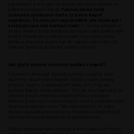
například10 a více gramů denně, začneme narážet na
praktická omezení kapslí.
Taková dávka totiž
znamená spolknout často 12 a více kapslí
najednou. To není jen nepohodlné, ale může být i
zatěžující pro náš zažívací trakt.
V těchto případech
se pro většinu z nás prášková forma jeví jako praktičtější
řešení. Prášek lze snadněji rozdělit na požadovanou
dávku a případně rozmíchat do nápoje nebo jídla, což
celkově zjednoduší užívání většího objemu.
Jak zjistit přesné množství prášku v kapsli?
Chceme-li dávkovat opravdu přesně, musíme znát
skutečný obsah jedné kapsle. Výrobci často uvádějí
přibližný objem (například 500 nebo 600 mg), ale
protože kapsle se liší velikostí i tím, jak jsou naplněné, je
vhodné si tuto informaci ověřit přímo u prodejce.
Někteří z nás volí i možnost kapsli otevřít a prášek zvážit
na přesné digitální váze. Tak máme jistotu, že naše
dávka odpovídá plánovanému množství a nedochází k
nechtěnému pod dávkování či předávkování.
Pokud shrneme hlavní výhody a limity kapslové formy,