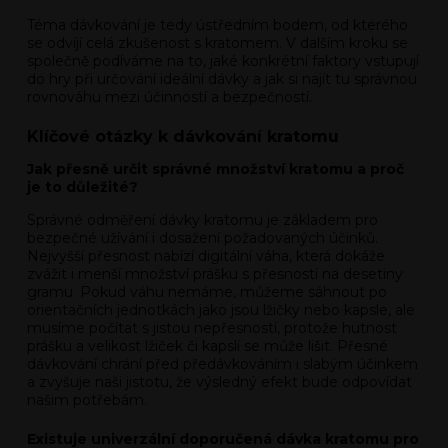
Téma dávkování je tedy ústředním bodem, od kterého
se odvíjí celá zkušenost s kratomem. V dalším kroku se
společně podíváme na to, jaké konkrétní faktory vstupují
do hry při určování ideální dávky a jak si najít tu správnou
rovnováhu mezi účinností a bezpečností.
Klíčové otázky k dávkování kratomu
Jak přesně určit správné množství kratomu a proč
je to důležité?
Správné odměření dávky kratomu je základem pro
bezpečné užívání i dosažení požadovaných účinků.
Nejvyšší přesnost nabízí digitální váha, která dokáže
zvážit i menší množství prášku s přesností na desetiny
gramu. Pokud váhu nemáme, můžeme sáhnout po
orientačních jednotkách jako jsou lžičky nebo kapsle, ale
musíme počítat s jistou nepřesností, protože hutnost
prášku a velikost lžiček či kapslí se může lišit. Přesné
dávkování chrání před předávkováním i slabým účinkem
a zvyšuje naši jistotu, že výsledný efekt bude odpovídat
našim potřebám.
Existuje univerzální doporučená dávka kratomu pro