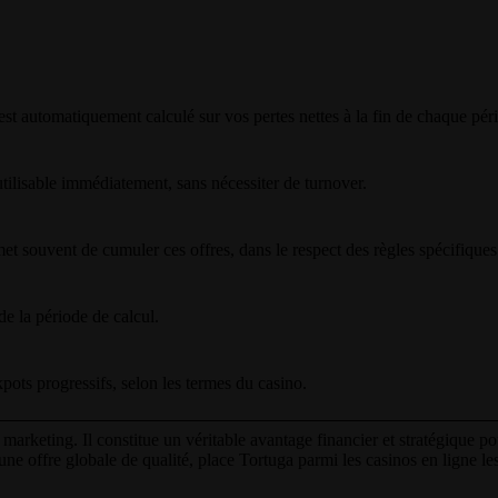
 est automatiquement calculé sur vos pertes nettes à la fin de chaque pé
utilisable immédiatement, sans nécessiter de turnover.
 souvent de cumuler ces offres, dans le respect des règles spécifique
de la période de calcul.
pots progressifs, selon les termes du casino.
rketing. Il constitue un véritable avantage financier et stratégique po
 une offre globale de qualité, place Tortuga parmi les casinos en ligne le