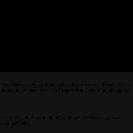
e les joueurs peuvent tirer des cashbacks proposés par
Tortuga Casino
.
ttarde, notamment sur ses bénéfices réels et la valeur qu’elle apporte
sino, il s’agit d’un outil de fidélisation majeur. Mais au-delà du
es non gagnantes.