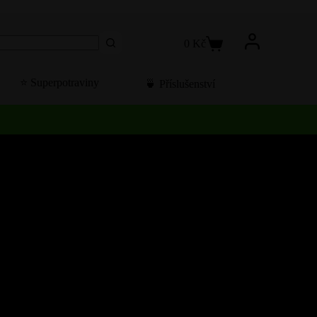
0
Kč
Košík
⭐️ Superpotraviny
🍵 Příslušenství