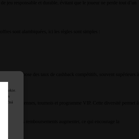
 de jeu responsable et durable, évitant que le joueur ne perde tout d’un
ffres sont alambiquées, ici les règles sont simples :
 Tortuga propose des taux de cashback compétitifs, souvent supérieurs à
ry cookie.
hlas s
edinečná
tions quotidiennes, tournois et programme VIP. Cette diversité permet à
sti a
ním
les voient leurs remboursements augmenter, ce qui encourage la