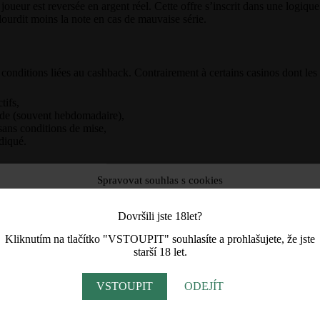
oueur est reversée en argent réel. Cette offre s’inscrit dans une logique
alourdit moins la note en cas de mauvaise série.
conditions liées au cashback. Contrairement à certains casinos dont les o
tifs,
ode (souvent hebdomadaire),
sans conditions de mise,
diqué.
e et avantageuse de ce bonus. En comparaison avec la moyenne du marché,
Spravovat souhlas s cookies
í a/nebo přístupu k informacím o zařízení používáme technologie, jako jsou soubo
Dovršili jste 18let?
 abychom zlepšili zážitek z prohlížení a zobrazovali personalizované reklamy. Sou
chnologiemi nám umožní zpracovávat údaje, jako je chování při procházení nebo j
tement dans une écosystème de bonus riche : offres de bienvenue, promo
Kliknutím na tlačítko "VSTOUPIT" souhlasíte a prohlašujete, že jste
o webu. Nesouhlas nebo odvolání souhlasu může nepříznivě ovlivnit určité vlastno
starší 18 let.
alším procházením tímto webem, souhlasíte s
Obchodními podmínkami
a
zpracová
údajů
.
Zásady Cookies.
nnels qu’aux réguliers. Grâce aux niveaux VIP, les joueurs les plus fidè
VSTOUPIT
ODEJÍT