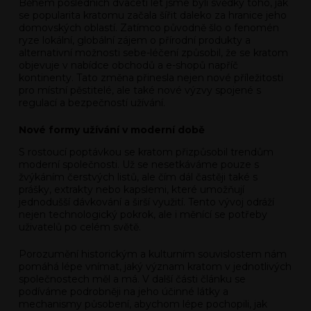
Během posledních dvaceti let jsme byli svědky toho, jak
se popularita kratomu začala šířit daleko za hranice jeho
domovských oblastí. Zatímco původně šlo o fenomén
ryze lokální, globální zájem o přírodní produkty a
alternativní možnosti sebe-léčení způsobil, že se kratom
objevuje v nabídce obchodů a e-shopů napříč
kontinenty. Tato změna přinesla nejen nové příležitosti
pro místní pěstitelé, ale také nové výzvy spojené s
regulací a bezpečností užívání.
Nové formy užívání v moderní době
S rostoucí poptávkou se kratom přizpůsobil trendům
moderní společnosti. Už se nesetkáváme pouze s
žvýkáním čerstvých listů, ale čím dál častěji také s
prášky, extrakty nebo kapslemi, které umožňují
jednodušší dávkování a širší využití. Tento vývoj odráží
nejen technologický pokrok, ale i měnící se potřeby
uživatelů po celém světě.
Porozumění historickým a kulturním souvislostem nám
pomáhá lépe vnímat, jaký význam kratom v jednotlivých
společnostech měl a má. V další části článku se
podíváme podrobněji na jeho účinné látky a
mechanismy působení, abychom lépe pochopili, jak