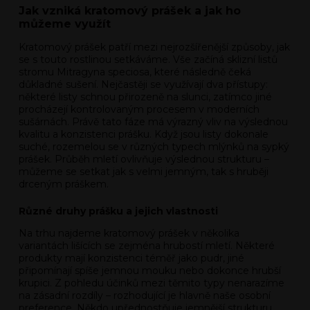
Jak vzniká kratomový prášek a jak ho
můžeme využít
Kratomový prášek patří mezi nejrozšířenější způsoby, jak
se s touto rostlinou setkáváme. Vše začíná sklizní listů
stromu Mitragyna speciosa, které následně čeká
důkladné sušení. Nejčastěji se využívají dva přístupy:
některé listy schnou přirozeně na slunci, zatímco jiné
procházejí kontrolovaným procesem v moderních
sušárnách. Právě tato fáze má výrazný vliv na výslednou
kvalitu a konzistenci prášku. Když jsou listy dokonale
suché, rozemelou se v různých typech mlýnků na sypký
prášek. Průběh mletí ovlivňuje výslednou strukturu –
můžeme se setkat jak s velmi jemným, tak s hruběji
drceným práškem.
Různé druhy prášku a jejich vlastnosti
Na trhu najdeme kratomový prášek v několika
variantách lišících se zejména hrubostí mletí. Některé
produkty mají konzistenci téměř jako pudr, jiné
připomínají spíše jemnou mouku nebo dokonce hrubší
krupici. Z pohledu účinků mezi těmito typy nenarazíme
na zásadní rozdíly – rozhodující je hlavně naše osobní
preference. Někdo upřednostňuje jemnější strukturu,