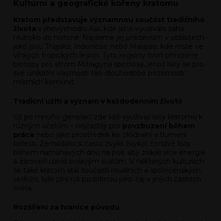
Kulturní a geografické kořeny kratomu
Kratom představuje významnou součást tradičního
života
v jihovýchodní Asii, kde jeho využívání sahá
hluboko do historie. Najdeme jej především v oblastech
jako jsou Thajsko, Indonésie nebo Malajsie, kde roste ve
vlhkých tropických lesích. Tyto regiony tvoří přirozené
biotopy pro strom Mitragyna speciosa, jehož listy se pro
své unikátní vlastnosti těší dlouhodobé pozornosti
místních komunit.
Tradiční užití a význam v každodenním životě
Už po mnoho generací zde lidé využívají listy kratomu k
různým účelům – nejčastěji pro
povzbuzení během
práce
nebo jako prostředek ke zklidnění a tlumení
bolesti. Zemědělci si často zvykli žvýkat čerstvé listy
během namáhavých dnů na poli, aby získali více energie
a zároveň ulevili bolavým svalům. V některých kulturách
se také kratom stal součástí rituálních a společenských
setkání, kde plní roli podobnou jako čaj v jiných částech
světa.
Rozšíření za hranice původu