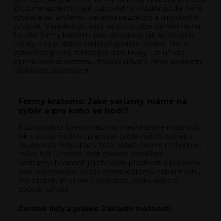
Zkusíme společně najít odpověď na otázku, podle čeho
vybírat a jak zvolenou variantu bezpečně a smysluplně
využívat. V následující části se proto blíže zaměříme na
to, jaké formy kratomu jsou dostupné, jak se liší jejich
účinky a co je dobré vědět při prvním výběru. Tím si
vytvoříme pevný základ pro další kroky – ať už vás
zajímá historie kratomu, tradiční užívání, nebo konkrétní
dávkovací doporučení.
Formy kratomu: Jaké varianty máme na
výběr a pro koho se hodí?
Různorodost forem kratomu otevírá široké možnosti,
jak s touto rostlinou pracovat podle našich potřeb i
zkušeností. Pokud se v této oblasti teprve rozhlížíme,
může být užitečné znát základní rozdělení
dostupných variant, jejich hlavní přednosti a pro koho
jsou nejvhodnější. Každá forma kratomu nabízí trochu
jiný zážitek, ať už jde o intenzitu účinků nebo o
způsob užívání.
Čerstvé listy a prášek: Základní možnosti