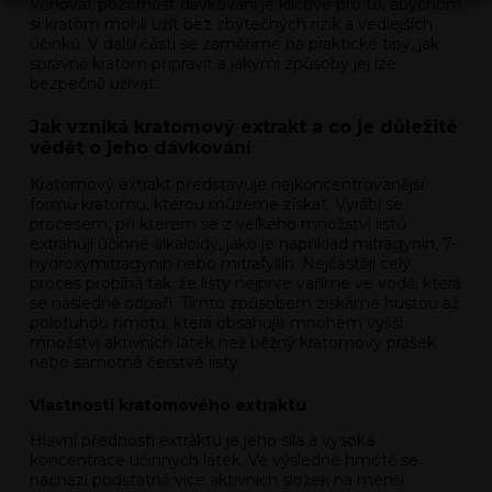
Věnovat pozornost dávkování je klíčové pro to, abychom
si kratom mohli užít bez zbytečných rizik a vedlejších
účinků. V další části se zaměříme na praktické tipy, jak
správně kratom připravit a jakými způsoby jej lze
bezpečně užívat.
Jak vzniká kratomový extrakt a co je důležité
vědět o jeho dávkování
Kratomový extrakt představuje nejkoncentrovanější
formu kratomu, kterou můžeme získat. Vyrábí se
procesem, při kterém se z velkého množství listů
extrahují účinné alkaloidy, jako je například mitragynin, 7-
hydroxymitragynin nebo mitrafyllin. Nejčastěji celý
proces probíhá tak, že listy nejprve vaříme ve vodě, která
se následně odpaří. Tímto způsobem získáme hustou až
polotuhou hmotu, která obsahuje mnohem vyšší
množství aktivních látek než běžný kratomový prášek
nebo samotné čerstvé listy.
Vlastnosti kratomového extraktu
Hlavní předností extraktu je jeho síla a vysoká
koncentrace účinných látek. Ve výsledné hmotě se
nachází podstatně více aktivních složek na menší