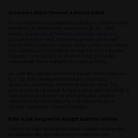
Srovnání s jinými formami a možná úskalí
Při rozhodování mezi kapslemi a sypkým práškem nebo
extraktem je dobré zvážit nejen pohodlí, ale i další
faktory.
Kapsle bývají finančně náročnější variantou
,
protože platíme navíc za balení a přesné dávkování.
Kromě toho může být nástup účinků o něco pozvolnější
než u prášku, protože kapsle se nejprve musí v žaludku
rozpustit. Tyto aspekty je vhodné zvážit při výběru
nejvhodnější formy kratomu pro naše potřeby.
Ve výsledku nabízejí kratomové kapsle ideální volbu pro
ty z nás, kteří hledají jednoduchost, přesnost v
dávkování a možnost vyhnout se typické chuti. Tím
jsme si ujasnili, jak kapsle fungují a jak je správně užívat. V
další části se podíváme na srovnání kapslí s dalšími
oblíbenými formami kratomu a zhodnotíme jejich
výhody i nevýhody v širším kontextu.
Kde a jak bezpečně koupit kratom online
Kratom se stal v posledních letech snadno dostupným
produktem díky specializovaným internetovým