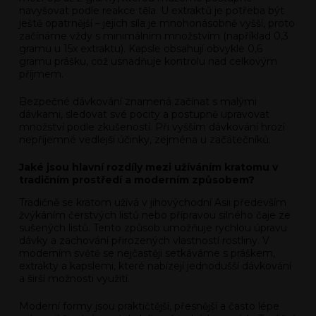
navyšovat podle reakce těla. U extraktů je potřeba být
ještě opatrnější – jejich síla je mnohonásobně vyšší, proto
začínáme vždy s minimálním množstvím (například 0,3
gramu u 15x extraktu). Kapsle obsahují obvykle 0,6
gramu prášku, což usnadňuje kontrolu nad celkovým
příjmem.
Bezpečné dávkování znamená začínat s malými
dávkami, sledovat své pocity a postupně upravovat
množství podle zkušeností. Při vyšším dávkování hrozí
nepříjemné vedlejší účinky, zejména u začátečníků.
Jaké jsou hlavní rozdíly mezi užíváním kratomu v
tradičním prostředí a moderním způsobem?
Tradičně se kratom užívá v jihovýchodní Asii především
žvýkáním čerstvých listů nebo přípravou silného čaje ze
sušených listů. Tento způsob umožňuje rychlou úpravu
dávky a zachování přirozených vlastností rostliny. V
moderním světě se nejčastěji setkáváme s práškem,
extrakty a kapslemi, které nabízejí jednodušší dávkování
a širší možnosti využití.
Moderní formy jsou praktičtější, přesnější a často lépe