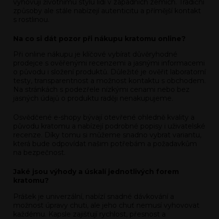
vyhovují životnímu stylu lidí v západních zemích. Tradiční
způsoby ale stále nabízejí autenticitu a přímější kontakt
s rostlinou.
Na co si dát pozor při nákupu kratomu online?
Při online nákupu je klíčové vybírat důvěryhodné
prodejce s ověřenými recenzemi a jasnými informacemi
o původu i složení produktů. Důležité je ověřit laboratorní
testy, transparentnost a možnost kontaktu s obchodem.
Na stránkách s podezřele nízkými cenami nebo bez
jasných údajů o produktu raději nenakupujeme.
Osvědčené e-shopy bývají otevřené ohledně kvality a
původu kratomu a nabízejí podrobné popisy i uživatelské
recenze. Díky tomu si můžeme snadno vybrat variantu,
která bude odpovídat našim potřebám a požadavkům
na bezpečnost.
Jaké jsou výhody a úskalí jednotlivých forem
kratomu?
Prášek je univerzální, nabízí snadné dávkování a
možnost úpravy chuti, ale jeho chuť nemusí vyhovovat
každému. Kapsle zajišťují rychlost, přesnost a