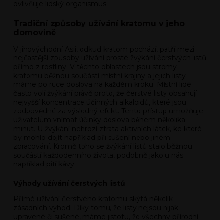
ovlivňuje lidský organismus.
Tradiční způsoby užívání kratomu v jeho
domovině
V jihovýchodní Asii, odkud kratom pochází, patří mezi
nejčastější způsoby užívání prosté žvýkání čerstvých listů
přímo z rostliny. V těchto oblastech jsou stromy
kratomu běžnou součástí místní krajiny a jejich listy
máme po ruce doslova na každém kroku. Místní lidé
často volí žvýkání právě proto, že čerstvé listy obsahují
nejvyšší koncentrace účinných alkaloidů, které jsou
zodpovědné za výsledný efekt. Tento přístup umožňuje
uživatelům vnímat účinky doslova během několika
minut. U žvýkání nehrozí ztráta aktivních látek, ke které
by mohlo dojít například při sušení nebo jiném
zpracování. Kromě toho se žvýkání listů stalo běžnou
součástí každodenního života, podobně jako u nás
například pití kávy.
Výhody užívání čerstvých listů
Přímé užívání čerstvého kratomu skýtá několik
zásadních výhod. Díky tomu, že listy nejsou nijak
upravené či sušené, máme jistotu, že všechny přírodní