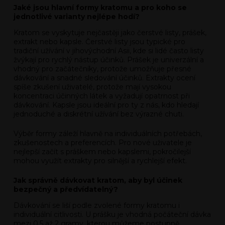
Jaké jsou hlavní formy kratomu a pro koho se
jednotlivé varianty nejlépe hodí?
Kratom se vyskytuje nejčastěji jako čerstvé listy, prášek,
extrakt nebo kapsle. Čerstvé listy jsou typické pro
tradiční užívání v jihovýchodní Asii, kde si lidé často listy
žvýkají pro rychlý nástup účinků. Prášek je univerzální a
vhodný pro začátečníky, protože umožňuje přesné
dávkování a snadné sledování účinků. Extrakty ocení
spíše zkušení uživatelé, protože mají vysokou
koncentraci účinných látek a vyžadují opatrnost při
dávkování. Kapsle jsou ideální pro ty z nás, kdo hledají
jednoduché a diskrétní užívání bez výrazné chuti.
Výběr formy záleží hlavně na individuálních potřebách,
zkušenostech a preferencích. Pro nové uživatele je
nejlepší začít s práškem nebo kapslemi, pokročilejší
mohou využít extrakty pro silnější a rychlejší efekt.
Jak správně dávkovat kratom, aby byl účinek
bezpečný a předvídatelný?
Dávkování se liší podle zvolené formy kratomu i
individuální citlivosti. U prášku je vhodná počáteční dávka
mezi 0,5 až 2 gramy, kterou můžeme postupně