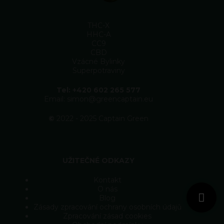
THC-X
HHC-A
CC9
CBD
Vzácné Bylinky
Superpotraviny
Tel: +420 602 265 577
Email: simon@greencaptain.eu
©
2022 - 2025 Captain Green
UŽITEČNÉ ODKAZY
Kontakt
O nás
Blog
Zásady zpracování ochrany osobních údajů
Zpracování zásad cookies