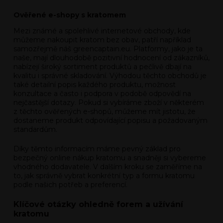
Ověřené e-shopy s kratomem
Mezi známé a spolehlivé internetové obchody, kde
můžeme nakoupit kratom bez obav, patří například
samozřejmě náš greencaptain.eu. Platformy, jako je ta
naše, mají dlouhodobě pozitivní hodnocení od zákazníků,
nabízejí široký sortiment produktů a pečlivě dbají na
kvalitu i správné skladování. Výhodou těchto obchodů je
také detailní popis každého produktu, možnost
konzultace a často i podpora v podobě odpovědí na
nejčastější dotazy. Pokud si vybíráme zboží v některém
z těchto ověřených e-shopů, můžeme mít jistotu, že
dostaneme produkt odpovídající popisu a požadovaným
standardům.
Díky těmto informacím máme pevný základ pro
bezpečný online nákup kratomu a snadněji si vybereme
vhodného dodavatele. V dalším kroku se zaměříme na
to, jak správně vybrat konkrétní typ a formu kratomu
podle našich potřeb a preferencí.
Klíčové otázky ohledně forem a užívání
kratomu