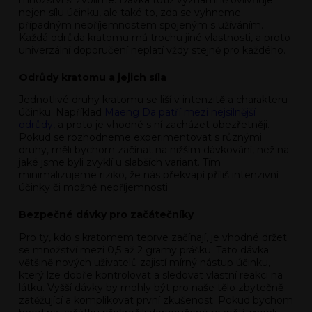
množství si zvolíme. Dávka totiž významně ovlivňuje
nejen sílu účinku, ale také to, zda se vyhneme
případným nepříjemnostem spojeným s užíváním.
Každá odrůda kratomu má trochu jiné vlastnosti, a proto
univerzální doporučení neplatí vždy stejně pro každého.
Odrůdy kratomu a jejich síla
Jednotlivé druhy kratomu se liší v intenzitě a charakteru
účinku. Například
Maeng Da patří mezi nejsilnější
odrůdy
, a proto je vhodné s ní zacházet obezřetněji.
Pokud se rozhodneme experimentovat s různými
druhy, měli bychom začínat na nižším dávkování, než na
jaké jsme byli zvyklí u slabších variant. Tím
minimalizujeme riziko, že nás překvapí příliš intenzivní
účinky či možné nepříjemnosti.
Bezpečné dávky pro začátečníky
Pro ty, kdo s kratomem teprve začínají, je vhodné držet
se množství mezi 0,5 až 2 gramy prášku. Tato dávka
většině nových uživatelů zajistí mírný nástup účinku,
který lze dobře kontrolovat a sledovat vlastní reakci na
látku. Vyšší dávky by mohly být pro naše tělo zbytečně
zatěžující a komplikovat první zkušenost. Pokud bychom