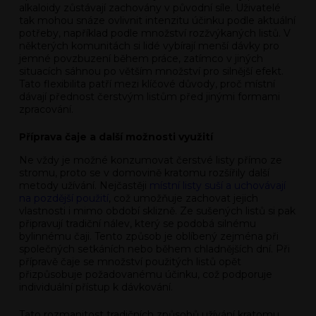
alkaloidy zůstávají zachovány v původní síle. Uživatelé
tak mohou snáze ovlivnit intenzitu účinku podle aktuální
potřeby, například podle množství rozžvýkaných listů. V
některých komunitách si lidé vybírají menší dávky pro
jemné povzbuzení během práce, zatímco v jiných
situacích sáhnou po větším množství pro silnější efekt.
Tato flexibilita patří mezi klíčové důvody, proč místní
dávají přednost čerstvým listům před jinými formami
zpracování.
Příprava čaje a další možnosti využití
Ne vždy je možné konzumovat čerstvé listy přímo ze
stromu, proto se v domovině kratomu rozšířily další
metody užívání. Nejčastěji
místní listy suší a uchovávají
na pozdější použití
, což umožňuje zachovat jejich
vlastnosti i mimo období sklizně. Ze sušených listů si pak
připravují tradiční nálev, který se podobá silnému
bylinnému čaji. Tento způsob je oblíbený zejména při
společných setkáních nebo během chladnějších dní. Při
přípravě čaje se množství použitých listů opět
přizpůsobuje požadovanému účinku, což podporuje
individuální přístup k dávkování.
Tato rozmanitost tradičních způsobů užívání kratomu