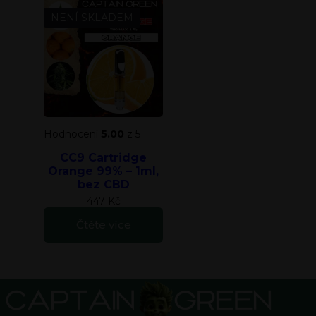
NENÍ SKLADEM
Hodnocení
5.00
z 5
CC9 Cartridge
Orange 99% – 1ml,
bez CBD
447
Kč
Čtěte více