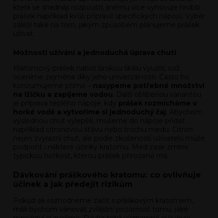
která se snadněji rozpouští, jinému více vyhovuje hrubší
prášek například kvůli přípravě specifických nápojů. Výběr
záleží také na tom, jakým způsobem plánujeme prášek
užívat.
Možnosti užívání a jednoduchá úprava chuti
Kratomový prášek nabízí širokou škálu využití, což
oceníme zejména díky jeho univerzálnosti. Často ho
konzumujeme přímo –
nasypeme potřebné množství
na lžičku a zapijeme vodou
. Další oblíbenou variantou
je příprava teplého nápoje, kdy
prášek rozmícháme v
horké vodě a vytvoříme si jednoduchý čaj
. Abychom
výslednou chuť vylepšili, můžeme do nápoje přidat
například citronovou šťávu nebo trochu medu. Citron
nejen zvýrazní chuť, ale podle zkušeností uživatelů může
podpořit i některé účinky kratomu. Med zase zmírní
typickou hořkost, kterou prášek přirozeně má.
Dávkování práškového kratomu: co ovlivňuje
účinek a jak předejít rizikům
Pokud se rozhodneme začít s práškovým kratomem,
měli bychom věnovat zvláštní pozornost tomu, jaké