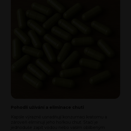
Pohodlí užívání a eliminace chuti
Kapsle výrazně usnadňují konzumaci kratomu a
zároveň eliminují jeho hořkou chuť. Stačí je
jednoduše zapít vodou nebo vaším oblíbeným