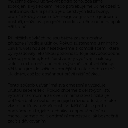
můžeme dávku upravovat podle toho, zda jsme
spokojeni s výsledkem, nebo potřebujeme účinek zesílit.
Tento individuální přístup je u čerstvých listů běžný,
protože každý z nás může reagovat jinak – co jednomu
postačí, může být pro jiného nedostatečné nebo naopak
příliš silné.
Při nižších dávkách nejsou běžně zaznamenány
závažnější vedlejší účinky. Pokud zůstaneme u mírného
užívání, většinou se nesetkáváme s komplikacemi, které
by vyžadovaly lékařskou pozornost. To je pravděpodobně
důvod, proč lidé, kteří čerstvé listy využívají, málokdy
usilují o extrémně silné nebo výrazně sedativní účinky.
Většinou jim jde spíše o jemnější stimulaci nebo mírné
uklidnění, což lze dosáhnout právě nižší dávkou.
Tento způsob užívání má svá omezení a vyžaduje
určitou sebereflexi. Pokud chceme z čerstvých listů
vytěžit maximum a zároveň minimalizovat rizika, je
potřeba brát v úvahu nejen jejich různorodost, ale také
vlastní potřeby a zkušenosti. V další části se proto
podíváme na to, jaké techniky a doporučení nám
mohou pomoci najít optimální množství a jak bezpečně
začít s dávkováním.