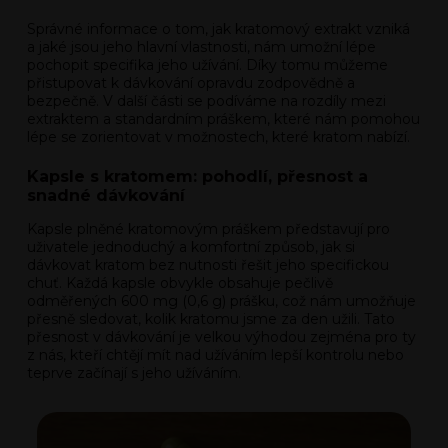
Správné informace o tom, jak kratomový extrakt vzniká
a jaké jsou jeho hlavní vlastnosti, nám umožní lépe
pochopit specifika jeho užívání. Díky tomu můžeme
přistupovat k dávkování opravdu zodpovědně a
bezpečně. V další části se podíváme na rozdíly mezi
extraktem a standardním práškem, které nám pomohou
lépe se zorientovat v možnostech, které kratom nabízí.
Kapsle s kratomem: pohodlí, přesnost a
snadné dávkování
Kapsle plněné kratomovým práškem představují pro
uživatele jednoduchý a komfortní způsob, jak si
dávkovat kratom bez nutnosti řešit jeho specifickou
chuť. Každá kapsle obvykle obsahuje pečlivě
odměřených 600 mg (0,6 g) prášku, což nám umožňuje
přesně sledovat, kolik kratomu jsme za den užili. Tato
přesnost v dávkování je velkou výhodou zejména pro ty
z nás, kteří chtějí mít nad užíváním lepší kontrolu nebo
teprve začínají s jeho užíváním.