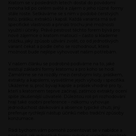
Kratom se v posledních letech dostal do povědomí
mnoha lidí po celém světě a zájem o jeho různé formy
stále roste. Setkáváme se s ním v podobě čerstvých
listů, prášku, extraktů i kapslí. Každá varianta má své
specifické vlastnosti a přináší trochu jiné možnosti
využití i účinky. Právě pestrost těchto forem bývá pro
nové zájemce o kratom matoucí – často si klademe
otázku, jaký způsob užívání zvolit, co od jednotlivých
variant čekat a podle čeho se rozhodnout, která
možnost bude nejlépe vyhovovat našim potřebám.
V našem článku se podrobně podíváme na to, jaké
existují základní formy kratomu a pro koho se hodí.
Zaměříme se na rozdíly mezi čerstvými listy, práškem,
extrakty a kapslemi, vysvětlíme jejich výhody i specifika.
Ukážeme si, proč bývají kapsle a prášek vhodné pro ty,
kteří s kratomem teprve začínají, zatímco extrakty ocení
spíše zkušenější uživatelé. Důležitou roli při rozhodování
hrají také osobní preference – někomu vyhovuje
jednoduchost dávkování a absence typické chuti, jiný
preferuje rychlejší nástup účinků nebo tradiční způsoby
konzumace.
Rádi bychom vám pomohli zorientovat se v nabídce a
pochopit, jak jednotlivé formy ovlivňují výsledný prožitek.