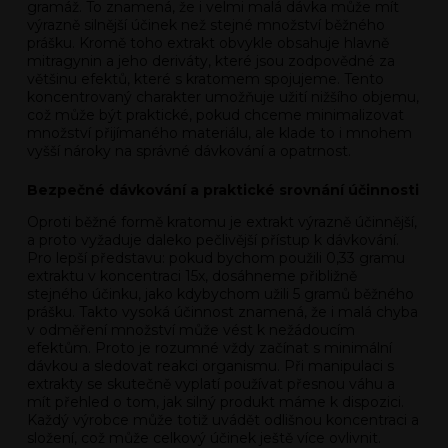
gramáž. To znamená, že i velmi malá dávka může mít
výrazně silnější účinek než stejné množství běžného
prášku. Kromě toho extrakt obvykle obsahuje hlavně
mitragynin a jeho deriváty, které jsou zodpovědné za
většinu efektů, které s kratomem spojujeme. Tento
koncentrovaný charakter umožňuje užití nižšího objemu,
což může být praktické, pokud chceme minimalizovat
množství přijímaného materiálu, ale klade to i mnohem
vyšší nároky na správné dávkování a opatrnost.
Bezpečné dávkování a praktické srovnání účinnosti
Oproti běžné formě kratomu je extrakt výrazně účinnější,
a proto vyžaduje daleko pečlivější přístup k dávkování.
Pro lepší představu: pokud bychom použili 0,33 gramu
extraktu v koncentraci 15x, dosáhneme přibližně
stejného účinku, jako kdybychom užili 5 gramů běžného
prášku. Takto vysoká účinnost znamená, že i malá chyba
v odměření množství může vést k nežádoucím
efektům. Proto je rozumné vždy začínat s minimální
dávkou a sledovat reakci organismu. Při manipulaci s
extrakty se skutečně vyplatí používat přesnou váhu a
mít přehled o tom, jak silný produkt máme k dispozici.
Každý výrobce může totiž uvádět odlišnou koncentraci a
složení, což může celkový účinek ještě více ovlivnit.