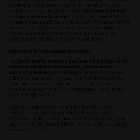
extrakcí účinných látek z listů a vzniká tak produkt s
vyšší koncentrací aktivních složek.
Výhodou je rychlý
nástup a intenzita účinků
, na druhou stranu však
vyžaduje větší opatrnost při dávkování. Pokud už máme
s kratomem zkušenosti a víme, jak na něj reagujeme,
můžeme extrakt využít pro specifické situace, kdy
potřebujeme silnější účinek na menší dávce.
Výběr podle individuálních potřeb
To, jakou formu kratomu zvolíme, záleží hlavně na
našich osobních preferencích, očekávaných
účincích a individuální citlivosti
. Někdo dá přednost
jednoduchosti kapslí, jiný zase ocení variabilitu prášku
nebo sílu extraktu. Je důležité zvážit i vlastní zkušenost,
protože začátečníci obvykle snesou nižší dávky a ocení
spíše mírnější formy.
Když se v jednotlivých variantách zorientujeme,
můžeme lépe přizpůsobit užívání kratomu svým
potřebám. V další části článku si proto ukážeme, podle
jakých kritérií si vybrat konkrétní formu a na co si dát při
rozhodování pozor.