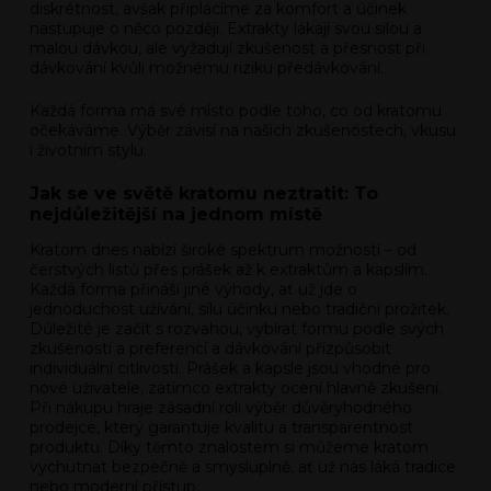
diskrétnost, avšak připlácíme za komfort a účinek
nastupuje o něco později. Extrakty lákají svou silou a
malou dávkou, ale vyžadují zkušenost a přesnost při
dávkování kvůli možnému riziku předávkování.
Každá forma má své místo podle toho, co od kratomu
očekáváme. Výběr závisí na našich zkušenostech, vkusu
i životním stylu.
Jak se ve světě kratomu neztratit: To
nejdůležitější na jednom místě
Kratom dnes nabízí široké spektrum možností – od
čerstvých listů přes prášek až k extraktům a kapslím.
Každá forma přináší jiné výhody, ať už jde o
jednoduchost užívání, sílu účinku nebo tradiční prožitek.
Důležité je začít s rozvahou, vybírat formu podle svých
zkušeností a preferencí a dávkování přizpůsobit
individuální citlivosti. Prášek a kapsle jsou vhodné pro
nové uživatele, zatímco extrakty ocení hlavně zkušení.
Při nákupu hraje zásadní roli výběr důvěryhodného
prodejce, který garantuje kvalitu a transparentnost
produktu. Díky těmto znalostem si můžeme kratom
vychutnat bezpečně a smysluplně, ať už nás láká tradice
nebo moderní přístup.