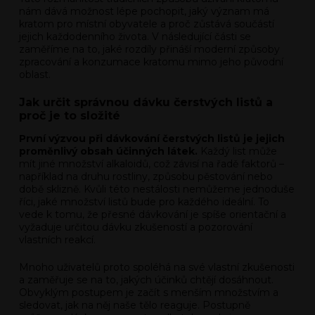
nám dává možnost lépe pochopit, jaký význam má
kratom pro místní obyvatele a proč zůstává součástí
jejich každodenního života. V následující části se
zaměříme na to, jaké rozdíly přináší moderní způsoby
zpracování a konzumace kratomu mimo jeho původní
oblast.
Jak určit správnou dávku čerstvých listů a
proč je to složité
První výzvou při dávkování čerstvých listů je jejich
proměnlivý obsah účinných látek.
Každý list může
mít jiné množství alkaloidů, což závisí na řadě faktorů –
například na druhu rostliny, způsobu pěstování nebo
době sklizně. Kvůli této nestálosti nemůžeme jednoduše
říci, jaké množství listů bude pro každého ideální. To
vede k tomu, že přesné dávkování je spíše orientační a
vyžaduje určitou dávku zkušeností a pozorování
vlastních reakcí.
Mnoho uživatelů proto spoléhá na své vlastní zkušenosti
a zaměřuje se na to, jakých účinků chtějí dosáhnout.
Obvyklým postupem je začít s menším množstvím a
sledovat, jak na něj naše tělo reaguje. Postupně