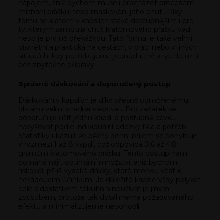
nápojem, aniž bychom museli procházet procesem
míchání prášku nebo maskování jeho chuti. Díky
tomu se kratom v kapslích stává dostupnějším i pro
ty, kterým samotná chuť kratomového prášku vadí
nebo je pro ně překážkou. Tato forma je také velmi
diskrétní a praktická na cestách, v práci nebo v jiných
situacích, kdy potřebujeme jednoduché a rychlé užití
bez zbytečné přípravy.
Správné dávkování a doporučený postup
Dávkování v kapslích je díky přesně odměřenému
obsahu velmi snadné sledovat. Pro začátek se
doporučuje užít jednu kapsli a postupně dávku
navyšovat podle individuální odezvy těla a potřeb.
Statistiky ukazují, že běžný denní příjem se pohybuje
v rozmezí 1 až 8 kapslí, což odpovídá 0,6 až 4,8
gramům kratomového prášku. Tento postup nám
pomáhá najít optimální množství, aniž bychom
riskovali příliš vysoké dávky, které mohou vést k
nežádoucím účinkům. Je důležité kapsle vždy polykat
celé s dostatkem tekutin a neužívat je jiným
způsobem, protože tak dosáhneme požadovaného
efektu a minimalizujeme nepohodlí.