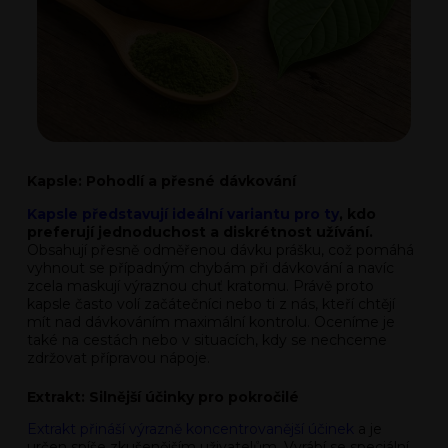
Kapsle: Pohodlí a přesné dávkování
Kapsle představují ideální variantu pro ty
, kdo
preferují jednoduchost a diskrétnost užívání.
Obsahují přesně odměřenou dávku prášku, což pomáhá
vyhnout se případným chybám při dávkování a navíc
zcela maskují výraznou chuť kratomu. Právě proto
kapsle často volí začátečníci nebo ti z nás, kteří chtějí
mít nad dávkováním maximální kontrolu. Oceníme je
také na cestách nebo v situacích, kdy se nechceme
zdržovat přípravou nápoje.
Extrakt: Silnější účinky pro pokročilé
Extrakt přináší výrazně koncentrovanější účinek
a je
určen spíše zkušenějším uživatelům. Vyrábí se speciální