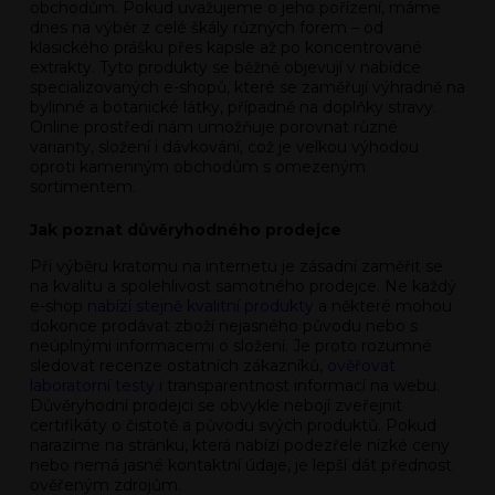
obchodům. Pokud uvažujeme o jeho pořízení, máme
dnes na výběr z celé škály různých forem – od
klasického prášku přes kapsle až po koncentrované
extrakty. Tyto produkty se běžně objevují v nabídce
specializovaných e-shopů, které se zaměřují výhradně na
bylinné a botanické látky, případně na doplňky stravy.
Online prostředí nám umožňuje porovnat různé
varianty, složení i dávkování, což je velkou výhodou
oproti kamenným obchodům s omezeným
sortimentem.
Jak poznat důvěryhodného prodejce
Při výběru kratomu na internetu je zásadní zaměřit se
na kvalitu a spolehlivost samotného prodejce. Ne každý
e-shop
nabízí stejně kvalitní produkty
a některé mohou
dokonce prodávat zboží nejasného původu nebo s
neúplnými informacemi o složení. Je proto rozumné
sledovat recenze ostatních zákazníků,
ověřovat
laboratorní testy
i transparentnost informací na webu.
Důvěryhodní prodejci se obvykle nebojí zveřejnit
certifikáty o čistotě a původu svých produktů. Pokud
narazíme na stránku, která nabízí podezřele nízké ceny
nebo nemá jasné kontaktní údaje, je lepší dát přednost
ověřeným zdrojům.