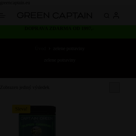
Skip
greencaptain.eu
to
content
DOPRAVA ZDARMA OD 1997,-
Úvod
zelene potraviny
zelene potraviny
Zobrazen jediný výsledek
Sleva!