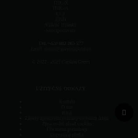
stránce
THC-X
produktu
HHC-A
CC9
CBD
Vzácné Bylinky
Superpotraviny
Tel: +420 602 265 577
Email: simon@greencaptain.eu
©
2022 - 2025 Captain Green
UŽITEČNÉ ODKAZY
Kontakt
O nás
Blog
Zásady zpracování ochrany osobních údajů
Zpracování zásad cookies
Obchodní podmínky
Doprava a platba