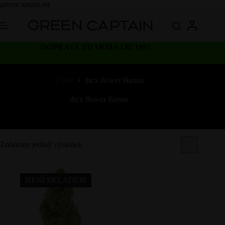
Skip
greencaptain.eu
to
content
DOPRAVA ZDARMA OD 1997,-
Úvod
thcx flower Banan
thcx flower Banan
Zobrazen jediný výsledek
NENÍ SKLADEM