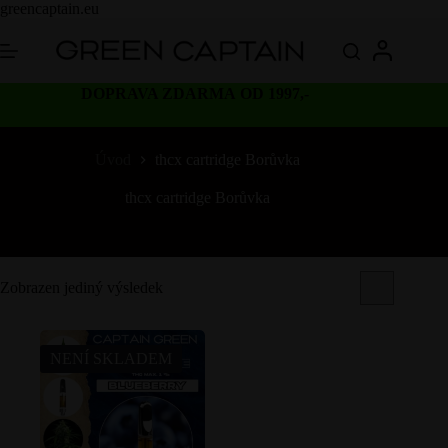
Skip
greencaptain.eu
to
content
DOPRAVA ZDARMA OD 1997,-
Úvod
thcx cartridge Borůvka
thcx cartridge Borůvka
Zobrazen jediný výsledek
NENÍ SKLADEM