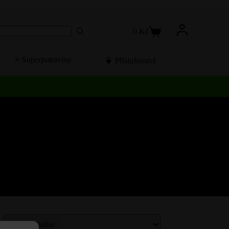
0
Kč
Košík
⭐️ Superpotraviny
🍵 Příslušenství