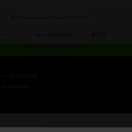
Potřebujete poradit? Volejte 602 265 577
No
results
🪴 CBD
C9
🪷 Vzácné Bylinky
DOPRAVA ZDARMA OD 1997,-
od
thcx cart Zushi
thcx cart Zushi