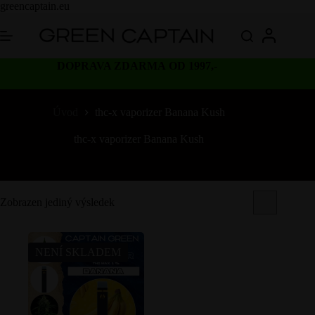
Skip
greencaptain.eu
to
content
DOPRAVA ZDARMA OD 1997,-
Úvod
thc-x vaporizer Banana Kush
thc-x vaporizer Banana Kush
Zobrazen jediný výsledek
NENÍ SKLADEM