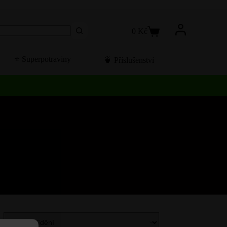
0
Kč
Košík
⭐️ Superpotraviny
🍵 Příslušenství