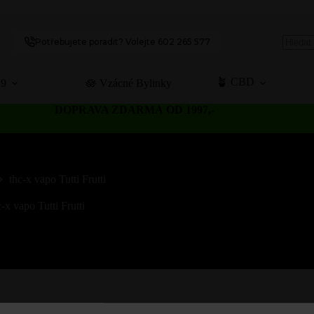
Potřebujete poradit? Volejte 602 265 577
No
results
🪴 CBD
C9
🪷 Vzácné Bylinky
DOPRAVA ZDARMA OD 1997,-
thc-x vapo Tutti Frutti
c-x vapo Tutti Frutti