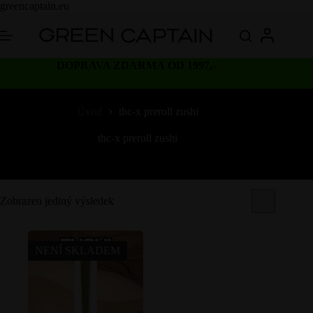
Skip
greencaptain.eu
to
content
DOPRAVA ZDARMA OD 1997,-
Úvod
thc-x preroll zushi
thc-x preroll zushi
Zobrazen jediný výsledek
NENÍ SKLADEM