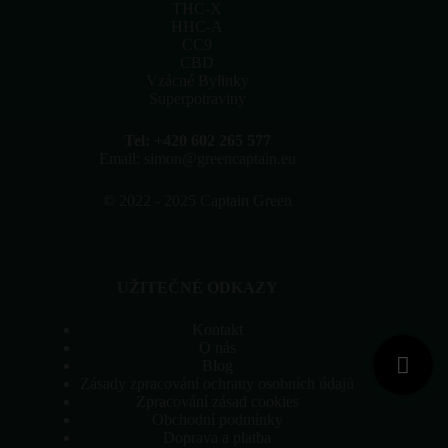
stránce
THC-X
produktu
HHC-A
CC9
CBD
Vzácné Bylinky
Superpotraviny
Tel: +420 602 265 577
Email: simon@greencaptain.eu
©
2022 - 2025 Captain Green
UŽITEČNÉ ODKAZY
Kontakt
O nás
Blog
Zásady zpracování ochrany osobních údajů
Zpracování zásad cookies
Obchodní podmínky
Doprava a platba