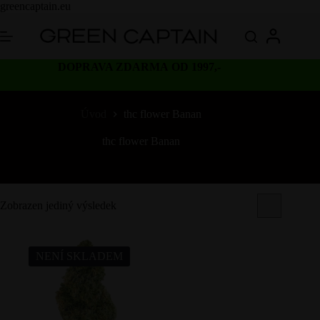
Skip
greencaptain.eu
to
content
DOPRAVA ZDARMA OD 1997,-
Úvod
thc flower Banan
thc flower Banan
Zobrazen jediný výsledek
NENÍ SKLADEM