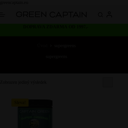
Skip
greencaptain.eu
to
content
DOPRAVA ZDARMA OD 1997,-
Úvod
supergreens
supergreens
Zobrazen jediný výsledek
Sleva!