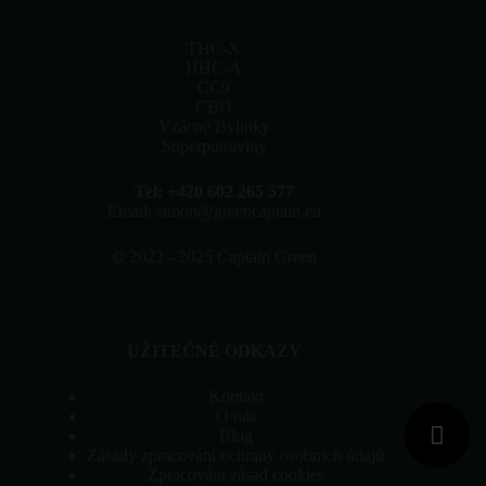
vybrat
na
stránce
THC-X
produktu
HHC-A
CC9
CBD
Vzácné Bylinky
Superpotraviny
Tel: +420 602 265 577
Email: simon@greencaptain.eu
©
2022 - 2025 Captain Green
UŽITEČNÉ ODKAZY
Kontakt
O nás
Blog
Zásady zpracování ochrany osobních údajů
Zpracování zásad cookies