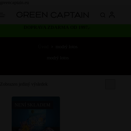
Skip
greencaptain.eu
to
content
DOPRAVA ZDARMA OD 1997,-
Úvod
modrý lotos
modrý lotos
Zobrazen jediný výsledek
NENÍ SKLADEM