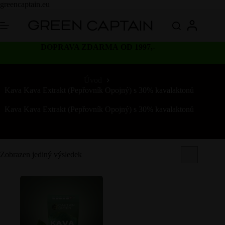
Skip
greencaptain.eu
to
content
DOPRAVA ZDARMA OD 1997,-
Úvod
Kava Kava Extrakt (Pepřovník Opojný) s 30% kavalaktonů
Kava Kava Extrakt (Pepřovník Opojný) s 30% kavalaktonů
Zobrazen jediný výsledek