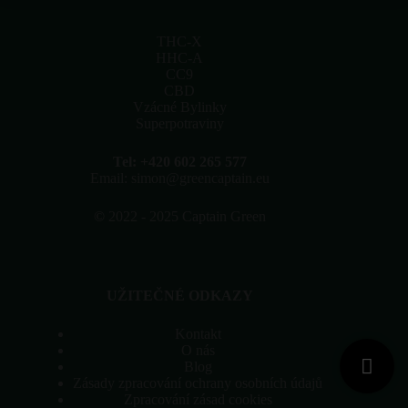
vybrat
na
stránce
THC-X
produktu
HHC-A
CC9
CBD
Vzácné Bylinky
Superpotraviny
Tel: +420 602 265 577
Email: simon@greencaptain.eu
©
2022 - 2025 Captain Green
UŽITEČNÉ ODKAZY
Kontakt
O nás
Blog
Zásady zpracování ochrany osobních údajů
Zpracování zásad cookies