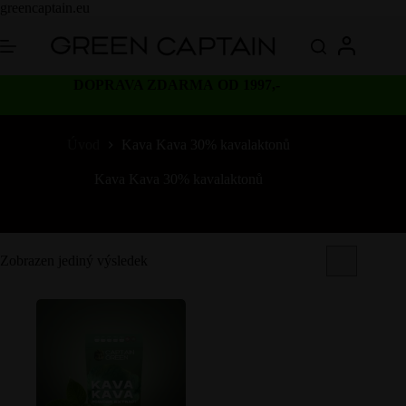
Skip
greencaptain.eu
to
content
DOPRAVA ZDARMA OD 1997,-
Úvod
Kava Kava 30% kavalaktonů
Kava Kava 30% kavalaktonů
Zobrazen jediný výsledek