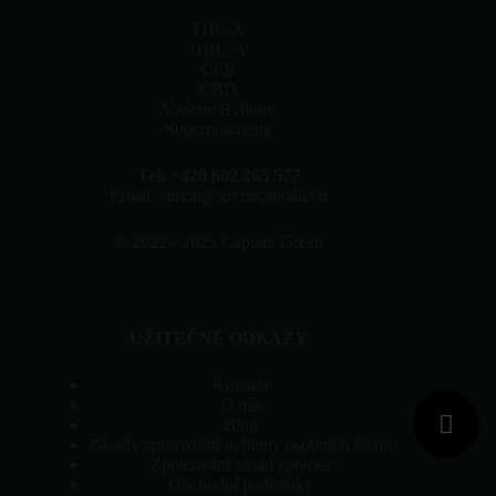
na
stránce
THC-X
produktu
HHC-A
CC9
CBD
Vzácné Bylinky
Superpotraviny
Tel: +420 602 265 577
Email: simon@greencaptain.eu
©
2022 - 2025 Captain Green
UŽITEČNÉ ODKAZY
Kontakt
O nás
Blog
Zásady zpracování ochrany osobních údajů
Zpracování zásad cookies
Obchodní podmínky