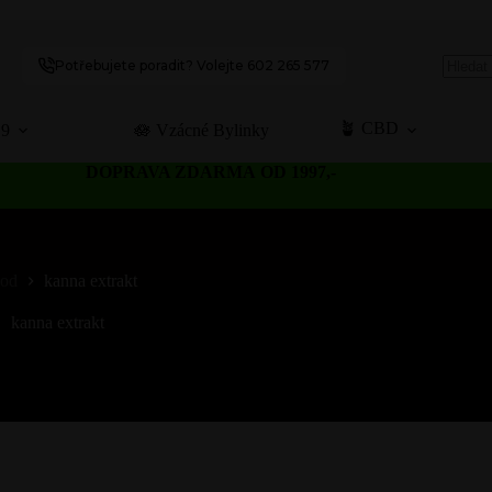
Potřebujete poradit? Volejte 602 265 577
No
results
🪴 CBD
C9
🪷 Vzácné Bylinky
DOPRAVA ZDARMA OD 1997,-
od
kanna extrakt
kanna extrakt