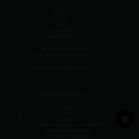
na
stránce
THC-X
produktu
HHC-A
CC9
CBD
Vzácné Bylinky
Superpotraviny
Tel: +420 602 265 577
Email: simon@greencaptain.eu
©
2022 - 2025 Captain Green
UŽITEČNÉ ODKAZY
Kontakt
O nás
Blog
Zásady zpracování ochrany osobních údajů
Zpracování zásad cookies
Obchodní podmínky