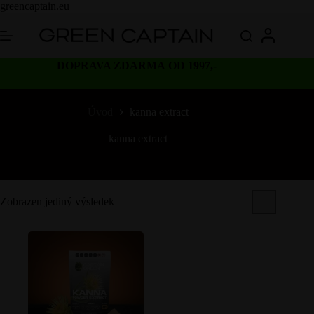
Skip
greencaptain.eu
to
content
DOPRAVA ZDARMA OD 1997,-
Úvod
kanna extract
kanna extract
Zobrazen jediný výsledek