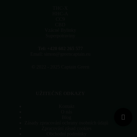
na
stránce
THC-X
produktu
HHC-A
CC9
CBD
Vzácné Bylinky
Superpotraviny
Tel: +420 602 265 577
Email: simon@greencaptain.eu
©
2022 - 2025 Captain Green
UŽITEČNÉ ODKAZY
Kontakt
O nás
Blog
Zásady zpracování ochrany osobních údajů
Zpracování zásad cookies
Obchodní podmínky