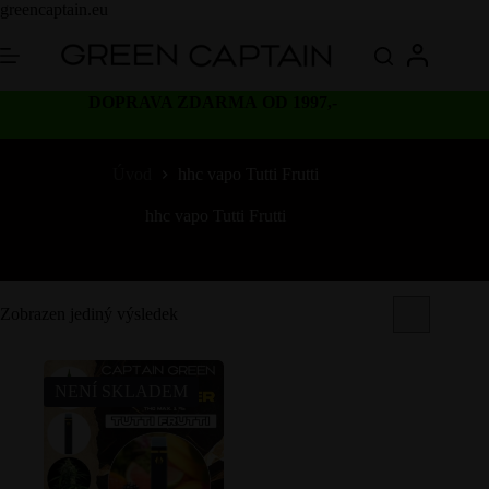
Skip
greencaptain.eu
to
content
DOPRAVA ZDARMA OD 1997,-
Úvod
hhc vapo Tutti Frutti
hhc vapo Tutti Frutti
Zobrazen jediný výsledek
NENÍ SKLADEM