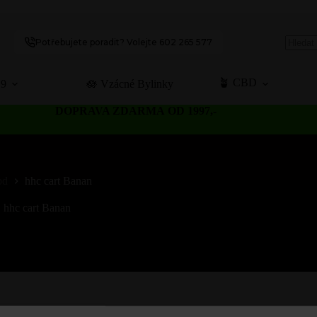
Potřebujete poradit? Volejte 602 265 577
No
results
🪴 CBD
C9
🪷 Vzácné Bylinky
DOPRAVA ZDARMA OD 1997,-
od
hhc cart Banan
hhc cart Banan