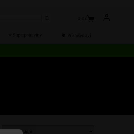
0
Kč
Košík
⭐️ Superpotraviny
🍵 Příslušenství