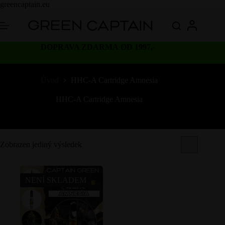
Skip
greencaptain.eu
to
content
DOPRAVA ZDARMA OD 1997,-
Úvod
HHC-A Cartridge Amnesia
HHC-A Cartridge Amnesia
Zobrazen jediný výsledek
NENÍ SKLADEM