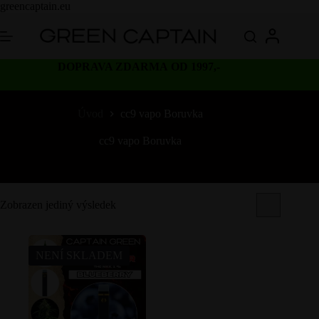
Skip
greencaptain.eu
to
content
DOPRAVA ZDARMA OD 1997,-
Úvod
cc9 vapo Boruvka
cc9 vapo Boruvka
Zobrazen jediný výsledek
NENÍ SKLADEM