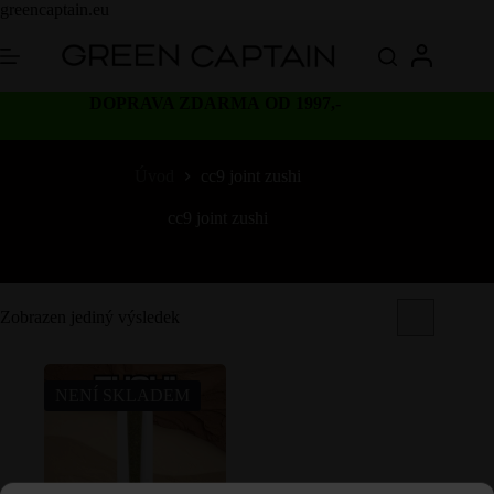
Skip
greencaptain.eu
to
content
DOPRAVA ZDARMA OD 1997,-
Úvod
cc9 joint zushi
cc9 joint zushi
Zobrazen jediný výsledek
NENÍ SKLADEM