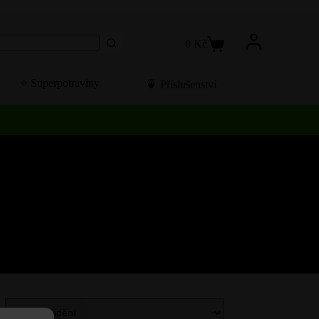
0
Kč
Košík
⭐️ Superpotraviny
🍵 Příslušenství