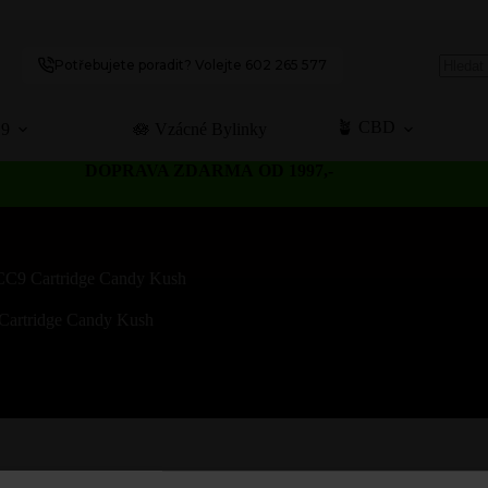
Potřebujete poradit? Volejte 602 265 577
No
results
🪴 CBD
C9
🪷 Vzácné Bylinky
DOPRAVA ZDARMA OD 1997,-
CC9 Cartridge Candy Kush
Cartridge Candy Kush