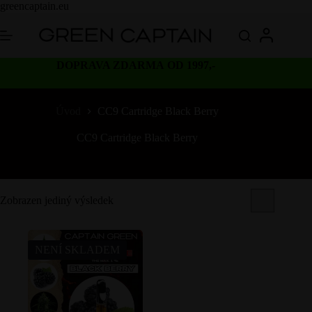
Skip
greencaptain.eu
to
content
DOPRAVA ZDARMA OD 1997,-
Úvod
CC9 Cartridge Black Berry
CC9 Cartridge Black Berry
Zobrazen jediný výsledek
NENÍ SKLADEM